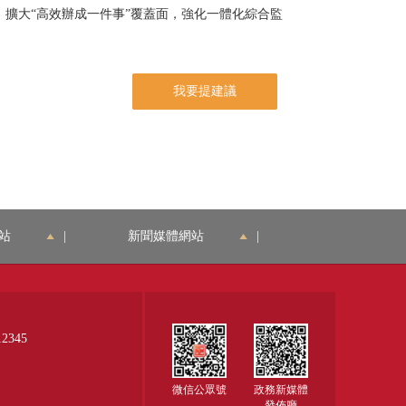
擴大“高效辦成一件事”覆蓋面，強化一體化綜合監
我要提建議
站
|
新聞媒體網站
|
345
微信公眾號
政務新媒體
發佈廳