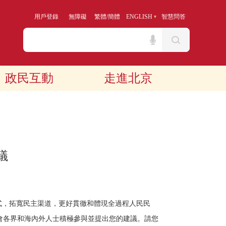
用戶登錄
無障礙
繁體
/
簡體
ENGLISH
智慧問答
政民互動
走進北京
議
形式，拓寬民主渠道，更好貫徹和體現全過程人民民
社會各界和海內外人士積極參與並提出您的建議。請您