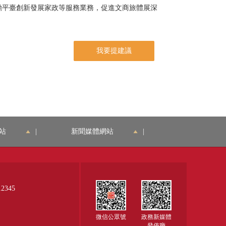
勵平臺創新發展家政等服務業務，促進文商旅體展深
我要提建議
站
|
新聞媒體網站
|
345
微信公眾號
政務新媒體
發佈廳