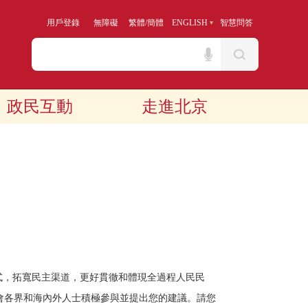
用戶登錄
無障礙
繁體
/
簡體
ENGLISH
智慧問答
政民互動
走進北京
形式，拓寬民主渠道，更好貫徹和體現全過程人民民
社會各界和海內外人士積極參與並提出您的建議。請您