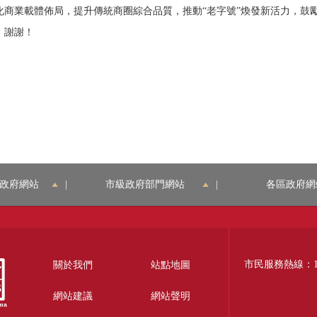
化商業載體佈局，提升傳統商圈綜合品質，推動“老字號”煥發新活力，鼓
，謝謝！
政府網站
|
市級政府部門網站
|
各區政府網
市民服務熱線：12
關於我們
站點地圖
網站建議
網站聲明