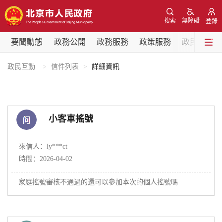
網站地圖
搜索
無障礙
登錄
要聞動態
要聞動態
政務公開
政務服務
政策服務
政民互動
黨中央精神
國務院資訊
中央部委動態
政民互動
信件列表
詳細資訊
北京要聞
會議資訊
部門動態
小客車搖號
各區熱點
來信人：ly***ct
政務公開
時間：2026-04-02
家庭搖號審核不通過的還可以參加本次的個人搖號嗎
市領導
機構職能
政策服務
政策兌現
政策解讀
回應關切