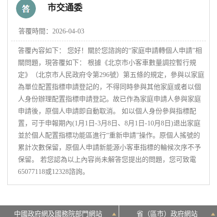
市交通委
決策公開
專題公開
答覆時間：2026-04-03
答覆內容如下： 您好！關於您諮詢的“家庭申請轉個人申請”相
政務服務
關問題，現答覆如下： 根據《北京市小客車數量調控暫行規
定》（北京市人民政府令第296號）第五條的規定，參與以家庭
個人服務
法人服務
部門服務
為單位配置指標申請登記的，不得同時參與其他家庭或者以個
人身份辦理配置指標申請登記。故已作為家庭申請人參與家庭
申請後，原個人申請即自動取消。 如以個人身份參與指標配
便民服務
利企服務
投資項目
置，可于申報期內(1月1日-3月8日、8月1日-10月8日)退出家庭
並於個人配置指標功能區進行“重新申請”操作。原個人搖號的
仲介服務
陽光政務
累計次數保留，原個人申請新能源小客車指標的輪候次序不予
保留。 若您認為以上內容尚未解答您提出的問題，您可致電
65077118或12328諮詢。
政民互動
12345網上接訴即辦
我要諮詢
我要建議
中國政府網及國務院部門網站
省（區市）政府網站