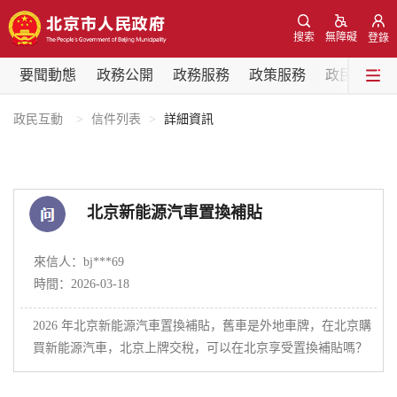
網站地圖
搜索
無障礙
登錄
要聞動態
要聞動態
政務公開
政務服務
政策服務
政民互動
黨中央精神
國務院資訊
中央部委動態
政民互動
信件列表
詳細資訊
北京要聞
會議資訊
部門動態
北京新能源汽車置換補貼
各區熱點
來信人：bj***69
政務公開
時間：2026-03-18
2026 年北京新能源汽車置換補貼，舊車是外地車牌，在北京購
市領導
機構職能
政策服務
買新能源汽車，北京上牌交稅，可以在北京享受置換補貼嗎？
政策兌現
政策解讀
回應關切