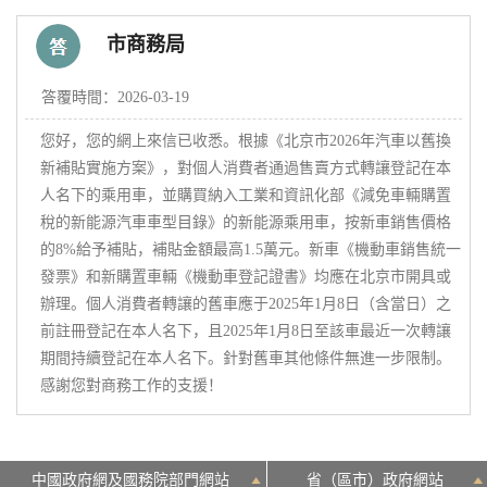
市商務局
決策公開
專題公開
答覆時間：2026-03-19
政務服務
您好，您的網上來信已收悉。根據《北京市2026年汽車以舊換
新補貼實施方案》，對個人消費者通過售賣方式轉讓登記在本
個人服務
法人服務
部門服務
人名下的乘用車，並購買納入工業和資訊化部《減免車輛購置
稅的新能源汽車車型目錄》的新能源乘用車，按新車銷售價格
的8%給予補貼，補貼金額最高1.5萬元。新車《機動車銷售統一
便民服務
利企服務
投資項目
發票》和新購置車輛《機動車登記證書》均應在北京市開具或
辦理。個人消費者轉讓的舊車應于2025年1月8日（含當日）之
仲介服務
陽光政務
前註冊登記在本人名下，且2025年1月8日至該車最近一次轉讓
期間持續登記在本人名下。針對舊車其他條件無進一步限制。
感謝您對商務工作的支援！
政民互動
12345網上接訴即辦
我要諮詢
我要建議
中國政府網及國務院部門網站
省（區市）政府網站