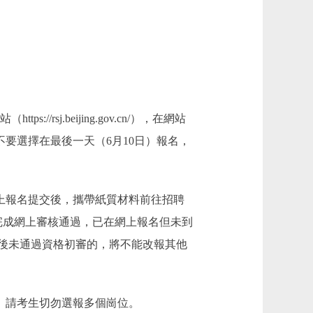
rsj.beijing.gov.cn/），在網站
不要選擇在最後一天（6月10日）報名，
考生須網上報名提交後，攜帶紙質材料前往招聘
完成網上審核通過，已在網上報名但未到
後未通過資格初審的，將不能改報其他
。請考生切勿選報多個崗位。