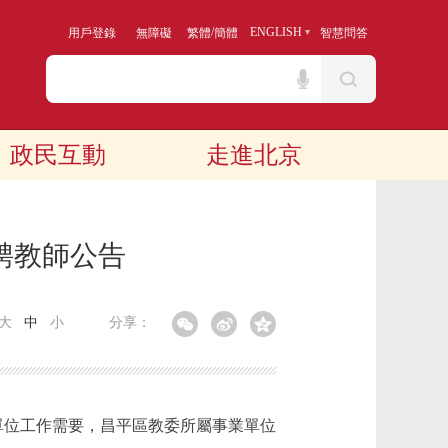
/
ENGLISH
用戶登錄
無障礙
繁體
簡體
智慧問答
政民互動
走進北京
聘教師公告
大
中
小
分享：
單位工作需要，昌平區教委所屬事業單位