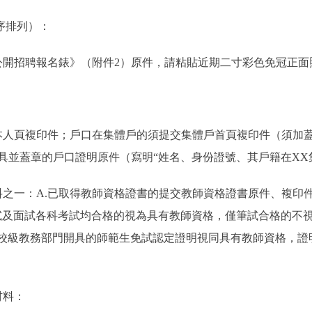
序排列）：
開招聘報名錶》（附件2）原件，請粘貼近期二寸彩色免冠正面
人頁複印件；戶口在集體戶的須提交集體戶首頁複印件（須加蓋
具並蓋章的戶口證明原件（寫明“姓名、身份證號、其戶籍在XX
一：A.已取得教師資格證書的提交教師資格證書原件、複印件；
試及面試各科考試均合格的視為具有教師資格，僅筆試合格的不
供校級教務部門開具的師範生免試認定證明視同具有教師資格，證
材料：