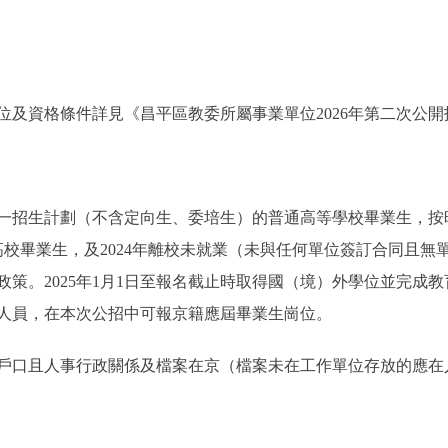
及資格條件詳見《昌平區教委所屬事業單位2026年第二次公開
招生計劃（不含定向生、委培生）的普通高等學校畢業生，按
）的高校畢業生，及2024年離校未就業（未與任何單位簽訂合同
策。2025年1月1日至報名截止時取得國（境）外學位並完成
人員，在本次公招中可報京籍應屆畢業生崗位。
口且人事行政關係及檔案在京（檔案未在工作單位存放的應在