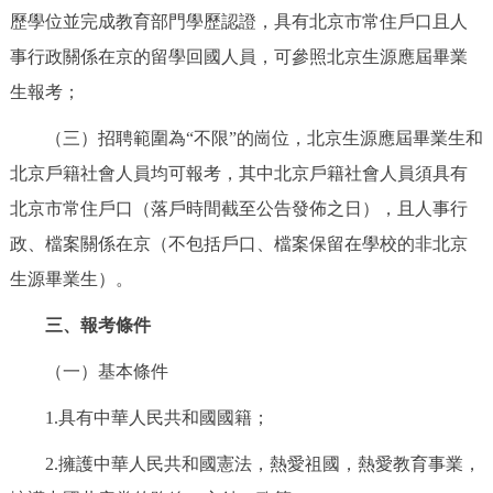
走進北京
歷學位並完成教育部門學歷認證，具有北京市常住戶口且人
事行政關係在京的留學回國人員，可參照北京生源應屆畢業
北京概況
十六區概覽
人文北京
生報考；
綠色北京
圖説北京
視頻北京
（三）招聘範圍為“不限”的崗位，北京生源應屆畢業生和
北京戶籍社會人員均可報考，其中北京戶籍社會人員須具有
多語種
北京市常住戶口（落戶時間截至公告發佈之日），且人事行
ENGLISH
政、檔案關係在京（不包括戶口、檔案保留在學校的非北京
한국어
日本語
生源畢業生）。
DEUTSCH
FRANÇAIS
РУССКИЙ ЯЗЫК
三、報考條件
（一）基本條件
ESPAÑOL
PORTUGUÊS
العربية
1.具有中華人民共和國國籍；
ITALIANO
2.擁護中華人民共和國憲法，熱愛祖國，熱愛教育事業，