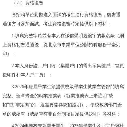
（四）資格復審
各招聘單位對擬進入面試的考生進行資格復審，復審通
過後方可參加面試。考生資格復審時須提供以下材料：
1.填寫完整準確並有本人在誠信聲明處簽字的報名錶（網
上資格初審通過後，從北京市事業單位公開招聘服務平臺列
印）；
2.本人身份證、戶口簿（集體戶口的需出示集體戶口首頁
複印件和本人戶口頁）；
3.2026年應屆畢業生須提供校級畢業生就業主管部門填寫
完整、蓋章齊全的就業推薦表（就業推薦表上未註明“統
招”或“非定向”的，還需要開具統招證明）、學校教務部門蓋
章的成績單（成績單有非百分制項目須提供説明）等材料；
4.2024年離校未就業畢業生、2025年畢業生及北京戶籍社