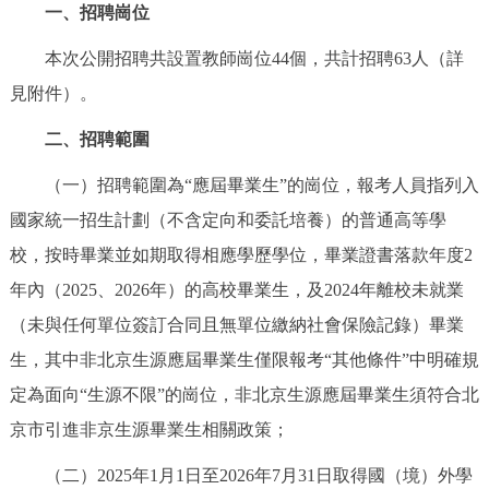
一、招聘崗位
決策公開
專題公開
本次公開招聘共設置教師崗位44個，共計招聘63人（詳
政務服務
見附件）。
個人服務
法人服務
部門服務
二、招聘範圍
（一）招聘範圍為“應屆畢業生”的崗位，報考人員指列入
便民服務
利企服務
投資項目
國家統一招生計劃（不含定向和委託培養）的普通高等學
校，按時畢業並如期取得相應學歷學位，畢業證書落款年度2
仲介服務
陽光政務
年內（2025、2026年）的高校畢業生，及2024年離校未就業
政民互動
（未與任何單位簽訂合同且無單位繳納社會保險記錄）畢業
生，其中非北京生源應屆畢業生僅限報考“其他條件”中明確規
12345網上接訴即辦
我要諮詢
我要建議
定為面向“生源不限”的崗位，非北京生源應屆畢業生須符合北
京市引進非京生源畢業生相關政策；
參與調查
線上訪談
圖説互動
（二）2025年1月1日至2026年7月31日取得國（境）外學