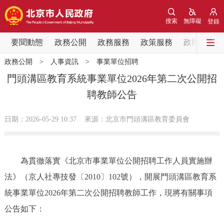
網站地圖
搜索
無障礙
登錄
要聞動態
要聞動態
政務公開
政務服務
政策服務
政民互動
政務公開
>
人事資訊
>
事業單位招聘
黨中央精神
國務院資訊
中央部委動態
門頭溝區教育系統事業單位2026年第二次公開招
聘教師公告
北京要聞
會議資訊
部門動態
日期：2026-05-29 10:37
來源：北京市門頭溝區教育委員會
各區熱點
政務公開
為貫徹落實《北京市事業單位公開招聘工作人員實施辦
法》（京人社專技發〔2010〕102號），開展門頭溝區教育系
市領導
機構職能
政策服務
統事業單位2026年第二次公開招聘教師工作，現將有關事項
政策兌現
政策解讀
回應關切
公告如下：