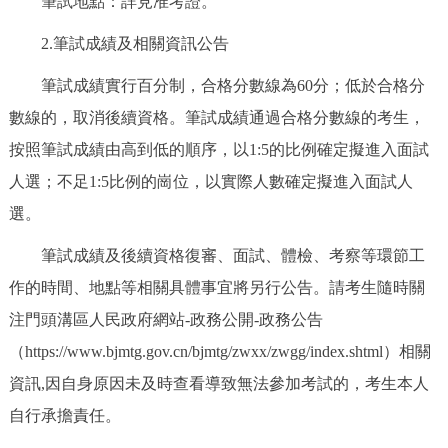
筆試地點：詳見准考證。
2.筆試成績及相關資訊公告
筆試成績實行百分制，合格分數線為60分；低於合格分
數線的，取消後續資格。筆試成績通過合格分數線的考生，
按照筆試成績由高到低的順序，以1:5的比例確定擬進入面試
人選；不足1:5比例的崗位，以實際人數確定擬進入面試人
選。
筆試成績及後續資格復審、面試、體檢、考察等環節工
作的時間、地點等相關具體事宜將另行公告。請考生隨時關
注門頭溝區人民政府網站-政務公開-政務公告
（https://www.bjmtg.gov.cn/bjmtg/zwxx/zwgg/index.shtml）相關
資訊,因自身原因未及時查看導致無法參加考試的，考生本人
自行承擔責任。