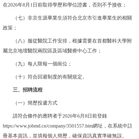
在2026年8月1日前取得學歷和學位證書，否則不予接收；
（七）非京生源畢業生須符合北京市引進畢業生的相關
政策；
（八）服從醫院工作安排，根據需要在
首都醫科大學附
屬北京地壇醫院
兩院區及區域醫療中心工作；
（九）每人限報一個崗位；
（十）符合回避制度的有關規定。
三、招聘流程
（一）簡歷投遞方式
請符合條件的應聘者于2026年6月8日前登錄
https://www.jobmd.cn/company/3501557.htm網址，在系統中註
冊基本資訊，並填報個人簡歷，確保資訊真實準確無誤。