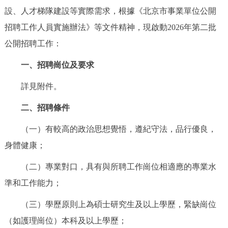
走進北京
設、人才梯隊建設等實際需求，根據《北京市事業單位公開
招聘工作人員實施辦法》等文件精神，現啟動2026年第二批
北京概況
十六區概覽
人文北京
公開招聘工作：
綠色北京
圖説北京
視頻北京
一、招聘崗位及要求
詳見附件。
多語種
二、招聘條件
ENGLISH
한국어
日本語
（一）有較高的政治思想覺悟，遵紀守法，品行優良，
DEUTSCH
FRANÇAIS
РУССКИЙ ЯЗЫК
身體健康；
（二）專業對口，具有與所聘工作崗位相適應的專業水
ESPAÑOL
PORTUGUÊS
العربية
準和工作能力；
ITALIANO
（三）學歷原則上為碩士研究生及以上學歷，緊缺崗位
（如護理崗位）本科及以上學歷；