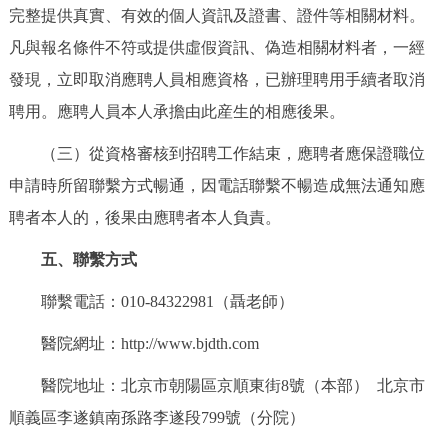
完整提供真實、有效的個人資訊及證書、證件等相關材料。
凡與報名條件不符或提供虛假資訊、偽造相關材料者，一經
發現，立即取消應聘人員相應資格，已辦理聘用手續者取消
聘用。應聘人員本人承擔由此産生的相應後果。
（三）從資格審核到招聘工作結束，應聘者應保證職位
申請時所留聯繫方式暢通，因電話聯繫不暢造成無法通知應
聘者本人的，後果由應聘者本人負責。
五、聯繫方式
聯繫電話：010-84322981（聶老師）
醫院網址：http://www.bjdth.com
醫院地址：北京市朝陽區京順東街8號（本部） 北京市
順義區李遂鎮南孫路李遂段799號（分院）