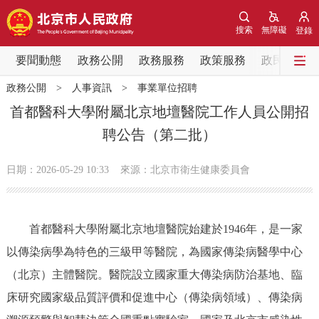
網站地圖
搜索
無障礙
登錄
要聞動態
要聞動態
政務公開
政務服務
政策服務
政民互動
政務公開
>
人事資訊
>
事業單位招聘
黨中央精神
國務院資訊
中央部委動態
首都醫科大學附屬北京地壇醫院工作人員公開招
聘公告（第二批）
北京要聞
會議資訊
部門動態
日期：2026-05-29 10:33
來源：北京市衛生健康委員會
各區熱點
政務公開
首都醫科大學附屬北京地壇醫院始建於1946年，是一家
以傳染病學為特色的三級甲等醫院，為國家傳染病醫學中心
市領導
機構職能
政策服務
（北京）主體醫院。醫院設立國家重大傳染病防治基地、臨
政策兌現
政策解讀
回應關切
床研究國家級品質評價和促進中心（傳染病領域）、傳染病