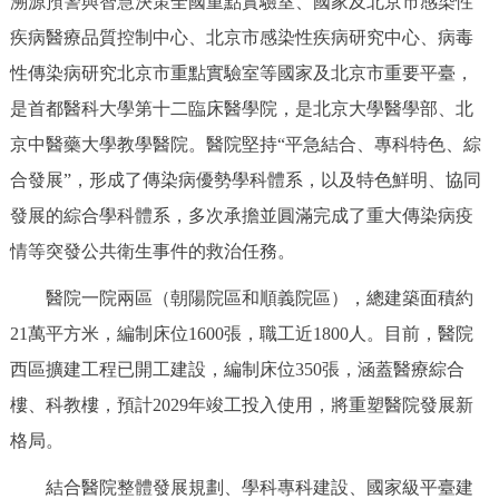
溯源預警與智慧決策全國重點實驗室、國家及北京市感染性
決策公開
專題公開
疾病醫療品質控制中心、北京市感染性疾病研究中心、病毒
性傳染病研究北京市重點實驗室等國家及北京市重要平臺，
政務服務
是首都醫科大學第十二臨床醫學院，是北京大學醫學部、北
個人服務
法人服務
部門服務
京中醫藥大學教學醫院。醫院堅持“平急結合、專科特色、綜
合發展”，形成了傳染病優勢學科體系，以及特色鮮明、協同
便民服務
利企服務
投資項目
發展的綜合學科體系，多次承擔並圓滿完成了重大傳染病疫
情等突發公共衛生事件的救治任務。
仲介服務
陽光政務
醫院一院兩區（朝陽院區和順義院區），總建築面積約
政民互動
21萬平方米，編制床位1600張，職工近1800人。目前，醫院
西區擴建工程已開工建設，編制床位350張，涵蓋醫療綜合
12345網上接訴即辦
我要諮詢
我要建議
樓、科教樓，預計2029年竣工投入使用，將重塑醫院發展新
格局。
參與調查
線上訪談
圖説互動
結合醫院整體發展規劃、學科專科建設、國家級平臺建