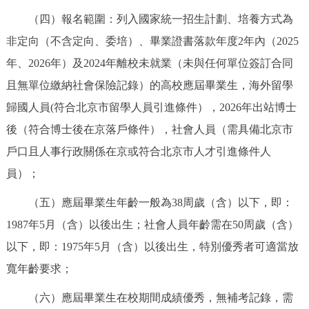
回到頂部
（四）報名範圍：列入國家統一招生計劃、培養方式為
非定向（不含定向、委培）、畢業證書落款年度2年內（2025
年、2026年）及2024年離校未就業（未與任何單位簽訂合同
且無單位繳納社會保險記錄）的高校應屆畢業生，海外留學
歸國人員(符合北京市留學人員引進條件），2026年出站博士
後（符合博士後在京落戶條件），社會人員（需具備北京市
戶口且人事行政關係在京或符合北京市人才引進條件人
員）；
（五）應屆畢業生年齡一般為38周歲（含）以下，即：
1987年5月（含）以後出生；社會人員年齡需在50周歲（含）
以下，即：1975年5月（含）以後出生，特別優秀者可適當放
寬年齡要求；
（六）應屆畢業生在校期間成績優秀，無補考記錄，需