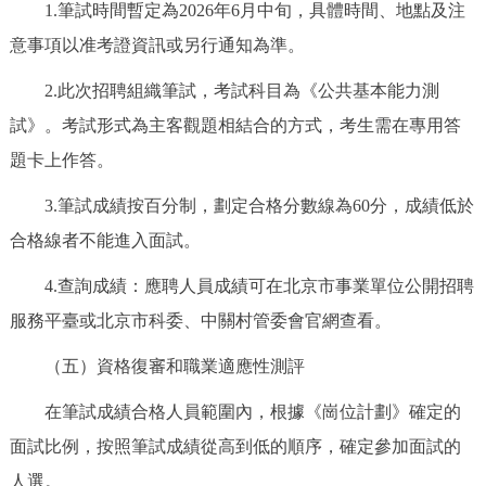
1.筆試時間暫定為2026年6月中旬，具體時間、地點及注
意事項以准考證資訊或另行通知為準。
2.此次招聘組織筆試，考試科目為《公共基本能力測
試》。考試形式為主客觀題相結合的方式，考生需在專用答
題卡上作答。
3.筆試成績按百分制，劃定合格分數線為60分，成績低於
合格線者不能進入面試。
4.查詢成績：應聘人員成績可在北京市事業單位公開招聘
服務平臺或北京市科委、中關村管委會官網查看。
（五）資格復審和職業適應性測評
在筆試成績合格人員範圍內，根據《崗位計劃》確定的
面試比例，按照筆試成績從高到低的順序，確定參加面試的
人選。