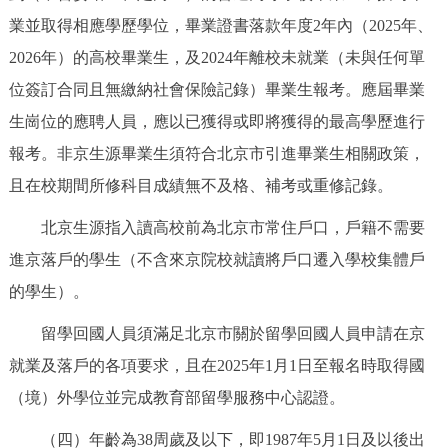
走進北京
業並取得相應學歷學位，畢業證書落款年度2年內（2025年、
2026年）的高校畢業生，及2024年離校未就業（未與任何單
北京概況
十六區概覽
人文北京
位簽訂合同且無繳納社會保險記錄）畢業生報考。應屆畢業
綠色北京
圖説北京
視頻北京
生崗位的應聘人員，應以已獲得或即將獲得的最高學歷進行
報考。非京生源畢業生須符合北京市引進畢業生相關政策，
多語種
且在校期間所修科目成績無不及格、補考或重修記錄。
ENGLISH
한국어
日本語
北京生源指入讀高校前為北京市常住戶口，戶籍不需要
進京落戶的學生（不含來京院校就讀將戶口遷入學校集體戶
DEUTSCH
FRANÇAIS
РУССКИЙ ЯЗЫК
的學生）。
留學回國人員須滿足北京市關於留學回國人員申請在京
ESPAÑOL
PORTUGUÊS
العربية
就業及落戶的各項要求，且在2025年1月1日至報名時取得國
（境）外學位並完成教育部留學服務中心認證。
ITALIANO
（四）年齡為38周歲及以下，即1987年5月1日及以後出