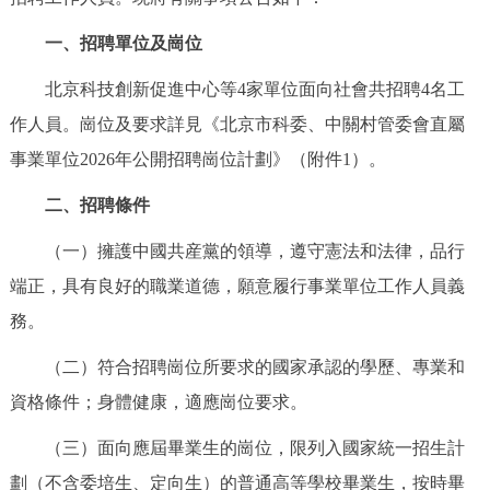
決策公開
專題公開
一、招聘單位及崗位
政務服務
北京科技創新促進中心等4家單位面向社會共招聘4名工
作人員。崗位及要求詳見《北京市科委、中關村管委會直屬
個人服務
法人服務
部門服務
事業單位2026年公開招聘崗位計劃》（附件1）。
便民服務
利企服務
投資項目
二、招聘條件
（一）擁護中國共産黨的領導，遵守憲法和法律，品行
仲介服務
陽光政務
端正，具有良好的職業道德，願意履行事業單位工作人員義
務。
政民互動
（二）符合招聘崗位所要求的國家承認的學歷、專業和
12345網上接訴即辦
我要諮詢
我要建議
資格條件；身體健康，適應崗位要求。
參與調查
線上訪談
圖説互動
（三）面向應屆畢業生的崗位，限列入國家統一招生計
劃（不含委培生、定向生）的普通高等學校畢業生，按時畢