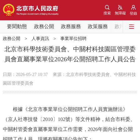
網站地圖
搜索
無障礙
登錄
要聞動態
要聞動態
政務公開
政務服務
政策服務
政民互動
政務公開
>
人事資訊
>
事業單位招聘
黨中央精神
國務院資訊
中央部委動態
北京市科學技術委員會、中關村科技園區管理委
員會直屬事業單位2026年公開招聘工作人員公告
北京要聞
會議資訊
部門動態
日期：2026-05-27 10:37
來源：北京市科學技術委員會、中關村科技
各區熱點
園區管理委員會
政務公開
根據《北京市事業單位公開招聘工作人員實施辦法》
市領導
機構職能
政策服務
（京人社專技發〔2010〕102號）等文件精神，結合市科委、
中關村管委會直屬事業單位工作需要，2026年面向社會公開
政策兌現
政策解讀
回應關切
招聘工作人員。現將有關事項公告如下：