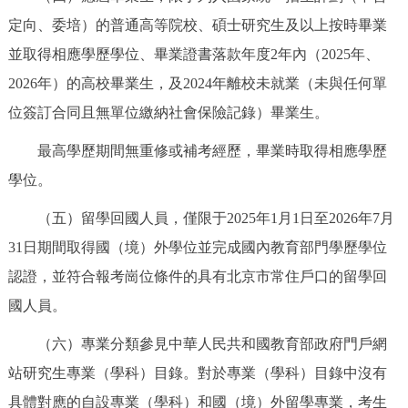
走進北京
定向、委培）的普通高等院校、碩士研究生及以上按時畢業
並取得相應學歷學位、畢業證書落款年度2年內（2025年、
北京概況
十六區概覽
人文北京
2026年）的高校畢業生，及2024年離校未就業（未與任何單
綠色北京
圖説北京
視頻北京
位簽訂合同且無單位繳納社會保險記錄）畢業生。
最高學歷期間無重修或補考經歷，畢業時取得相應學歷
多語種
學位。
ENGLISH
한국어
日本語
（五）留學回國人員，僅限于2025年1月1日至2026年7月
31日期間取得國（境）外學位並完成國內教育部門學歷學位
DEUTSCH
FRANÇAIS
РУССКИЙ ЯЗЫК
認證，並符合報考崗位條件的具有北京市常住戶口的留學回
國人員。
ESPAÑOL
PORTUGUÊS
العربية
（六）專業分類參見中華人民共和國教育部政府門戶網
ITALIANO
站研究生專業（學科）目錄。對於專業（學科）目錄中沒有
具體對應的自設專業（學科）和國（境）外留學專業，考生