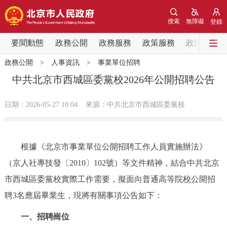
網站地圖
搜索
無障礙
登錄
要聞動態
要聞動態
政務公開
政務服務
政策服務
政民互動
政務公開
>
人事資訊
>
事業單位招聘
黨中央精神
國務院資訊
中央部委動態
中共北京市西城區委黨校2026年公開招聘公告
北京要聞
會議資訊
部門動態
日期：2026-05-27 10:04
來源：中共北京市西城區委黨校
各區熱點
根據《北京市事業單位公開招聘工作人員實施辦法》
政務公開
（京人社專技發〔2010〕102號）等文件精神，結合
中共北京
市西城區委黨校
實際工作需要，擬面向普通高等院校公開招
市領導
機構職能
政策服務
聘3名應屆畢業生，現將有關事項公告如下：
政策兌現
政策解讀
回應關切
一、招聘崗位