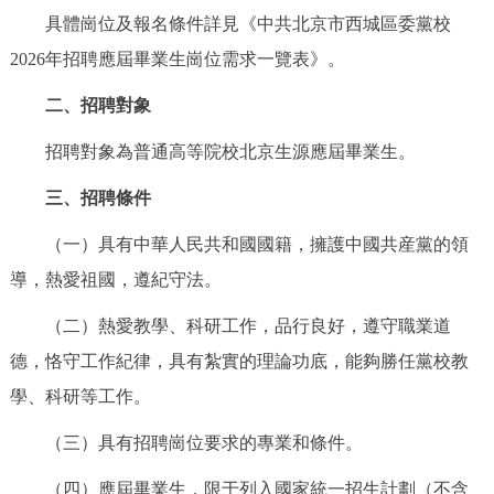
具體崗位及報名條件詳見《中共北京市西城區委黨校
決策公開
專題公開
2026年招聘應屆畢業生崗位需求一覽表》。
政務服務
二、招聘對象
個人服務
法人服務
部門服務
招聘對象為普通高等院校北京生源應屆畢業生。
三、招聘條件
便民服務
利企服務
投資項目
（一）具有中華人民共和國國籍，擁護中國共産黨的領
仲介服務
陽光政務
導，熱愛祖國，遵紀守法。
（二）熱愛教學、科研工作，品行良好，遵守職業道
政民互動
德，恪守工作紀律，具有紮實的理論功底，能夠勝任黨校教
12345網上接訴即辦
我要諮詢
我要建議
學、科研等工作。
（三）具有招聘崗位要求的專業和條件。
參與調查
線上訪談
圖説互動
（四）應屆畢業生，限于列入國家統一招生計劃（不含