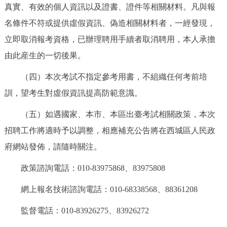
真實、有效的個人資訊以及證書、證件等相關材料。凡與報
名條件不符或提供虛假資訊、偽造相關材料者，一經發現，
立即取消報考資格，已辦理聘用手續者取消聘用，本人承擔
由此産生的一切後果。
（四）本次考試不指定參考用書，不組織任何考前培
訓，望考生對虛假資訊提高防範意識。
（五）如遇國家、本市、本區出臺考試相關政策，本次
招聘工作將適時予以調整，相應補充公告將在西城區人民政
府網站發佈，請隨時關注。
政策諮詢電話：010-83975868、83975808
網上報名技術諮詢電話：010-68338568、88361208
監督電話：010-83926275、83926272