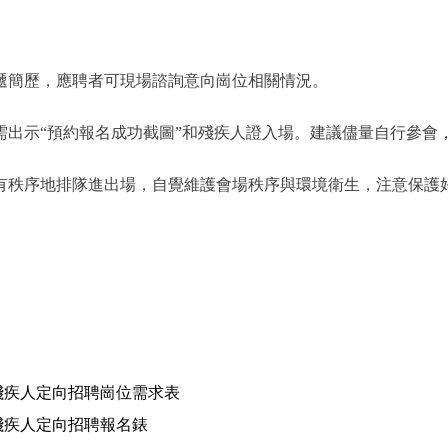
遞簡歷，應聘者可現場諮詢意向崗位相關情況。
出示“預約報名成功截圖”和殘疾人證入場。建議儘量自行參會
秩序地排隊進出場，自覺維護會場秩序與環境衛生，注意保護
向殘疾人定向招聘崗位需求表
向殘疾人定向招聘報名錶