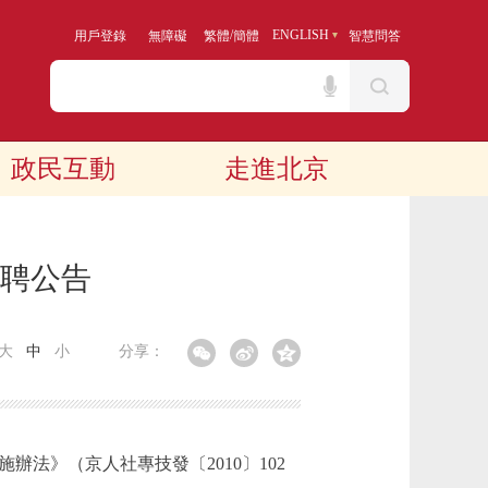
/
ENGLISH
用戶登錄
無障礙
繁體
簡體
智慧問答
政民互動
走進北京
招聘公告
大
中
小
分享：
法》（京人社專技發〔2010〕102