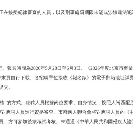
在接受紀律審查的人員，以及刑事處罰期限未滿或涉嫌違法犯
報名時間為2026年5月28日至6月3日。《2026年度北京市
告末頁自行下載。各招聘單位接收《報名錶》的電子郵箱地址詳
提交。
核”的方式。應聘人員根據崗位要求、自身情況，按照人崗匹配原
時對應聘人員進行資格審查。市殘疾人聯合會將對應聘人員的《
員，方可參加後續考試考核。未通過《中華人民共和國殘疾人證