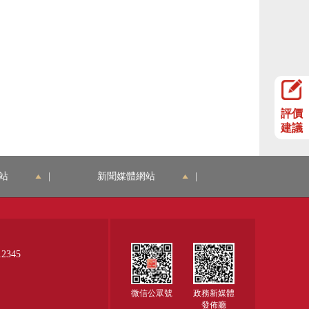
評價
建議
站
|
新聞媒體網站
|
345
微信公眾號
政務新媒體
發佈廳