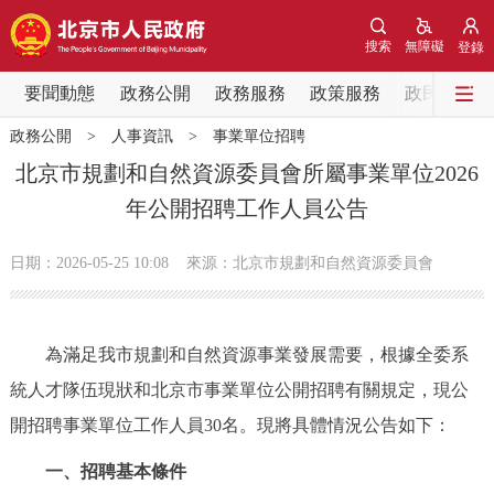
網站地圖
搜索
無障礙
登錄
要聞動態
要聞動態
政務公開
政務服務
政策服務
政民互動
政務公開
>
人事資訊
>
事業單位招聘
黨中央精神
國務院資訊
中央部委動態
北京市規劃和自然資源委員會所屬事業單位2026
年公開招聘工作人員公告
北京要聞
會議資訊
部門動態
日期：2026-05-25 10:08
來源：北京市規劃和自然資源委員會
各區熱點
政務公開
為滿足我市規劃和自然資源事業發展需要，根據全委系
統人才隊伍現狀和北京市事業單位公開招聘有關規定，現公
市領導
機構職能
政策服務
開招聘事業單位工作人員30名。現將具體情況公告如下：
政策兌現
政策解讀
回應關切
一、招聘基本條件