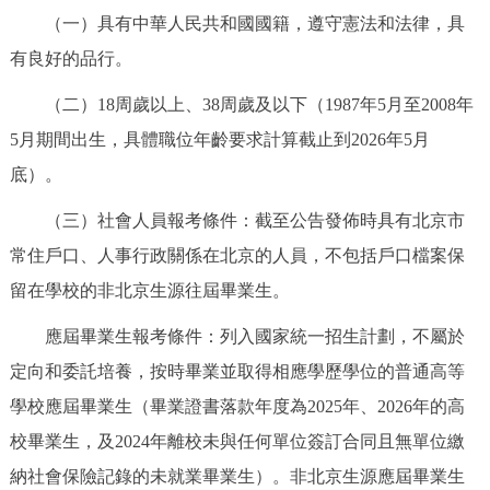
（一）具有中華人民共和國國籍，遵守憲法和法律，具
決策公開
專題公開
有良好的品行。
政務服務
（二）18周歲以上、38周歲及以下（1987年5月至2008年
個人服務
法人服務
部門服務
5月期間出生，具體職位年齡要求計算截止到2026年5月
底）。
便民服務
利企服務
投資項目
（三）社會人員報考條件：截至公告發佈時具有北京市
常住戶口、人事行政關係在北京的人員，不包括戶口檔案保
仲介服務
陽光政務
留在學校的非北京生源往屆畢業生。
政民互動
應屆畢業生報考條件：列入國家統一招生計劃，不屬於
定向和委託培養，按時畢業並取得相應學歷學位的普通高等
12345網上接訴即辦
我要諮詢
我要建議
學校應屆畢業生（畢業證書落款年度為2025年、2026年的高
校畢業生，及2024年離校未與任何單位簽訂合同且無單位繳
參與調查
線上訪談
圖説互動
納社會保險記錄的未就業畢業生）。非北京生源應屆畢業生