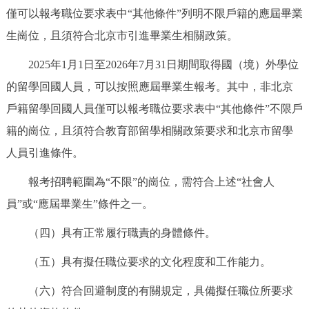
走進北京
僅可以報考職位要求表中“其他條件”列明不限戶籍的應屆畢業
生崗位，且須符合北京市引進畢業生相關政策。
北京概況
十六區概覽
人文北京
2025年1月1日至2026年7月31日期間取得國（境）外學位
綠色北京
圖説北京
視頻北京
的留學回國人員，可以按照應屆畢業生報考。其中，非北京
戶籍留學回國人員僅可以報考職位要求表中“其他條件”不限戶
多語種
籍的崗位，且須符合教育部留學相關政策要求和北京市留學
ENGLISH
人員引進條件。
한국어
日本語
報考招聘範圍為“不限”的崗位，需符合上述“社會人
DEUTSCH
FRANÇAIS
РУССКИЙ ЯЗЫК
員”或“應屆畢業生”條件之一。
（四）具有正常履行職責的身體條件。
ESPAÑOL
PORTUGUÊS
العربية
（五）具有擬任職位要求的文化程度和工作能力。
ITALIANO
（六）符合回避制度的有關規定，具備擬任職位所要求