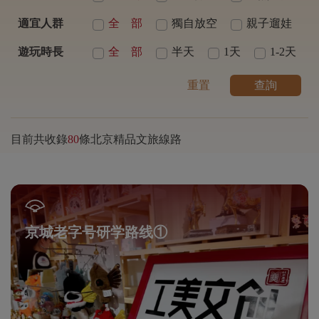
適宜人群
全 部
獨自放空
親子遛娃
遊玩時長
全 部
半天
1天
1-2天
重置
查詢
目前共收錄
80
條北京精品文旅線路
京城老字号研学路线①