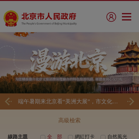
端午暑期来北京看“美洲大展”，市文化和旅游局发布10条“跟着展览游北京”主题线路
116个休闲园区+100条乡村游精品线路上线
高級檢索
線路主題
全 部
網紅打卡
自然風光