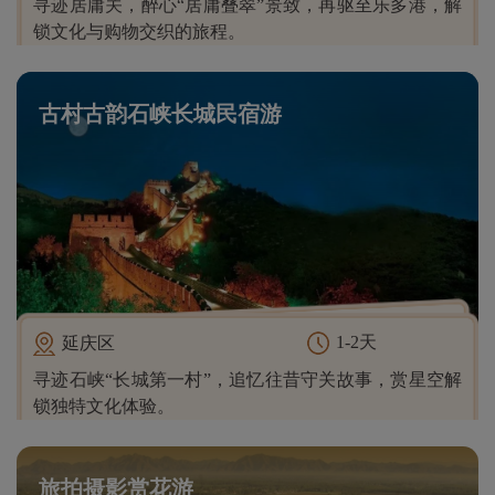
寻迹居庸关，醉心“居庸叠翠”景致，再驱至乐多港，解
锁文化与购物交织的旅程。
古村古韵石峡长城民宿游
1-2天
延庆区
寻迹石峡“长城第一村”，追忆往昔守关故事，赏星空解
锁独特文化体验。
旅拍摄影赏花游