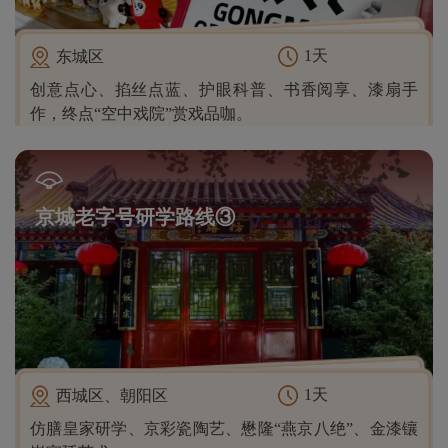
1天
东城区
创意点心、掐丝点蓝、护眼科普、书香阅享、漆扇手
作，终点“空中戏院”赏戏品咖。
京城老字号研学路线③
1天
西城区、朝阳区
仿膳皇家研学、京彩瓷陶艺、懋隆“燕京八绝”、金漆镶