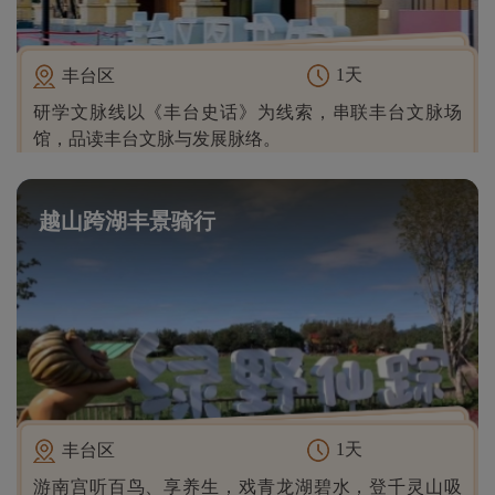
1天
丰台区
研学文脉线以《丰台史话》为线索，串联丰台文脉场
馆，品读丰台文脉与发展脉络。
越山跨湖丰景骑行
1天
丰台区
游南宫听百鸟、享养生，戏青龙湖碧水，登千灵山吸