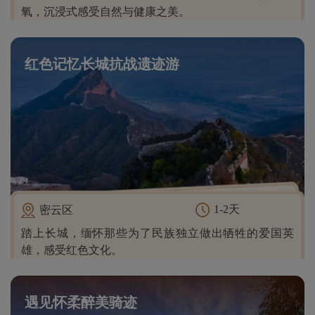
氧，沉浸式感受自然与健康之美。
红色记忆长城抗战遗迹游
1-2天
密云区
踏上长城，缅怀那些为了民族独立做出牺牲的爱国英
雄，感受红色文化。
遇见怀柔醉美骑迹