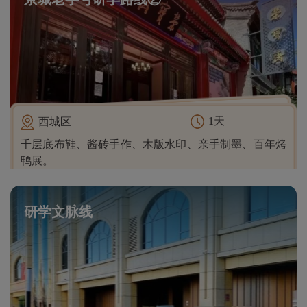
1天
西城区
千层底布鞋、酱砖手作、木版水印、亲手制墨、百年烤
鸭展。
研学文脉线