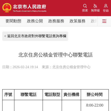
網站地圖
搜索
無障礙
登錄
要聞動態
要聞動態
政務公開
政務服務
政策服務
政民互動
黨中央精神
國務院資訊
中央部委動態
< 返回北京市政府對外聯繫電話查詢專欄
北京要聞
會議資訊
部門動態
北京住房公積金管理中心聯繫電話
各區熱點
日期：2026-02-24 19:14
來源：北京住房公積金管理中心
政務公開
市領導
機構職能
政策服務
序號
聯繫電話
電話類型
責任機構
辦公時間
政策兌現
政策解讀
回應關切
8:00-22:00