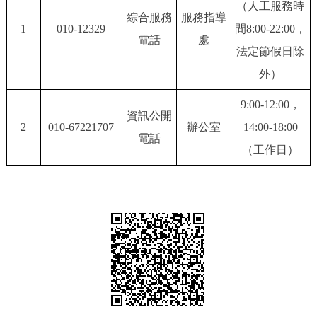
（人工服務時
綜合服務
服務指導
決策公開
專題公開
1
010-12329
間8:00-22:00，
電話
處
法定節假日除
政務服務
外）
個人服務
法人服務
部門服務
9:00-12:00，
資訊公開
2
010-67221707
辦公室
14:00-18:00
便民服務
利企服務
投資項目
電話
（工作日）
仲介服務
陽光政務
政民互動
12345網上接訴即辦
我要諮詢
我要建議
參與調查
線上訪談
圖説互動