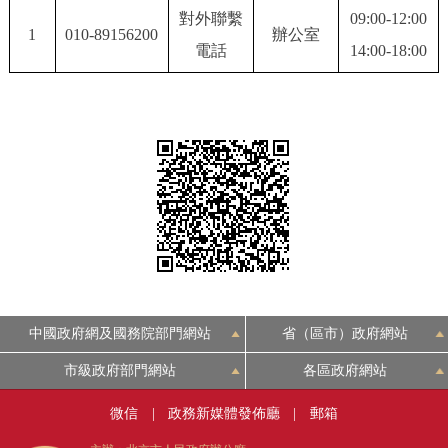
對外聯繫
09:00-12:00
決策公開
專題公開
1
010-89156200
辦公室
電話
14:00-18:00
政務服務
個人服務
法人服務
部門服務
便民服務
利企服務
投資項目
仲介服務
陽光政務
政民互動
中國政府網及國務院部門網站
省（區市）政府網站
12345網上接訴即辦
我要諮詢
我要建議
市級政府部門網站
各區政府網站
參與調查
線上訪談
圖説互動
微信
|
政務新媒體發佈廳
|
郵箱