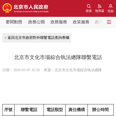
網站地圖
搜索
無障礙
登錄
要聞動態
要聞動態
政務公開
政務服務
政策服務
政民互動
黨中央精神
國務院資訊
中央部委動態
< 返回北京市政府對外聯繫電話查詢專欄
北京要聞
會議資訊
部門動態
北京市文化市場綜合執法總隊聯繫電話
各區熱點
日期：2026-03-05 16:50
來源：北京市文化市場綜合執法總隊
政務公開
市領導
機構職能
政策服務
政策兌現
政策解讀
回應關切
序號
聯繫電話
電話類型
責任機構
辦公時間