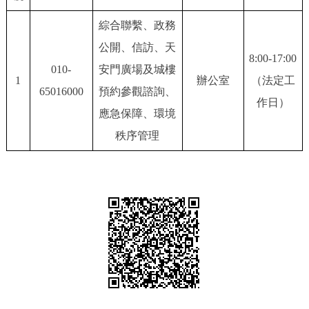
決策公開
專題公開
綜合聯繫、政務
公開、信訪、天
政務服務
8:00-17:00
010-
安門廣場及城樓
1
辦公室
（法定工
個人服務
法人服務
部門服務
65016000
預約參觀諮詢、
作日）
應急保障、環境
便民服務
利企服務
投資項目
秩序管理
仲介服務
陽光政務
政民互動
12345網上接訴即辦
我要諮詢
我要建議
參與調查
線上訪談
圖説互動