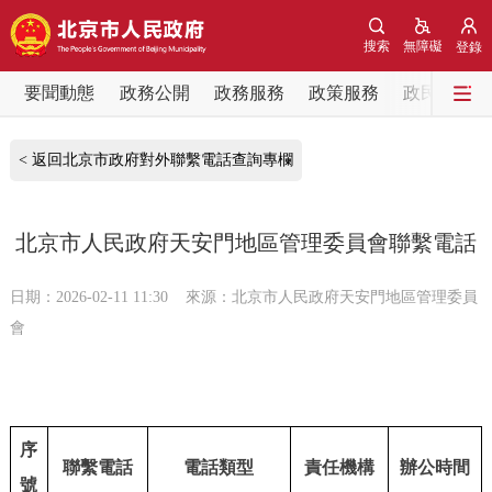
網站地圖
搜索
無障礙
登錄
要聞動態
要聞動態
政務公開
政務服務
政策服務
政民互動
黨中央精神
國務院資訊
中央部委動態
< 返回北京市政府對外聯繫電話查詢專欄
北京要聞
會議資訊
部門動態
北京市人民政府天安門地區管理委員會聯繫電話
各區熱點
日期：2026-02-11 11:30
來源：北京市人民政府天安門地區管理委員
會
政務公開
市領導
機構職能
政策服務
序
政策兌現
政策解讀
回應關切
聯繫電話
電話類型
責任機構
辦公時間
號