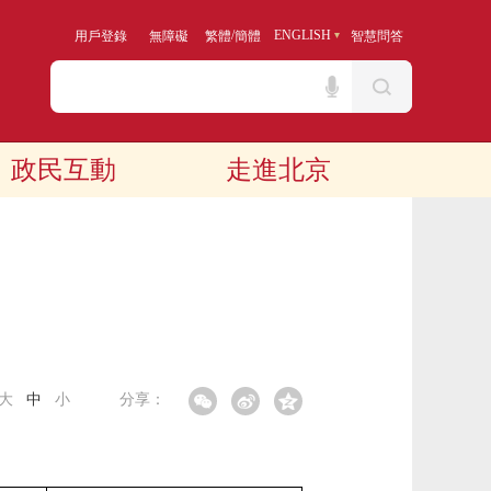
/
ENGLISH
用戶登錄
無障礙
繁體
簡體
智慧問答
政民互動
走進北京
大
中
小
分享：