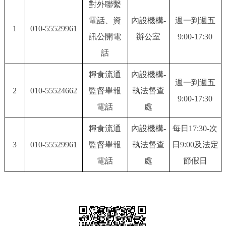
對外聯繫
決策公開
專題公開
電話、資
內設機構-
週一到週五
1
010-55529961
訊公開電
辦公室
9:00-17:30
政務服務
話
個人服務
法人服務
部門服務
糧食流通
內設機構-
週一到週五
2
010-55524662
監督舉報
執法督查
便民服務
利企服務
投資項目
9:00-17:30
電話
處
仲介服務
陽光政務
糧食流通
內設機構-
每日17:30-次
3
010-55529961
監督舉報
執法督查
日9:00及法定
政民互動
電話
處
節假日
12345網上接訴即辦
我要諮詢
我要建議
參與調查
線上訪談
圖説互動