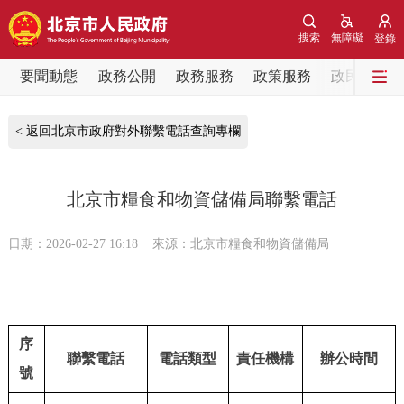
網站地圖
搜索
無障礙
登錄
要聞動態
要聞動態
政務公開
政務服務
政策服務
政民互動
黨中央精神
國務院資訊
中央部委動態
< 返回北京市政府對外聯繫電話查詢專欄
北京要聞
會議資訊
部門動態
北京市糧食和物資儲備局聯繫電話
各區熱點
日期：2026-02-27 16:18
來源：北京市糧食和物資儲備局
政務公開
市領導
機構職能
政策服務
序
聯繫電話
電話類型
責任機構
辦公時間
號
政策兌現
政策解讀
回應關切