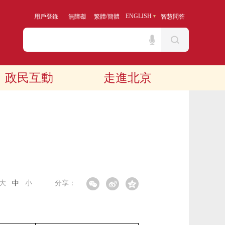
/
ENGLISH
用戶登錄
無障礙
繁體
簡體
智慧問答
政民互動
走進北京
大
中
小
分享：