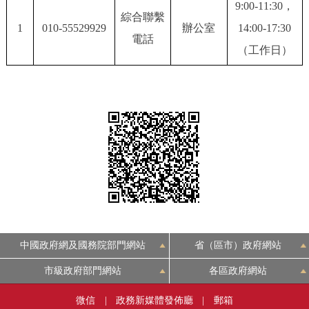
9:00-11:30，
綜合聯繫
決策公開
專題公開
1
010-55529929
辦公室
14:00-17:30
電話
（工作日）
政務服務
個人服務
法人服務
部門服務
便民服務
利企服務
投資項目
仲介服務
陽光政務
政民互動
12345網上接訴即辦
我要諮詢
我要建議
中國政府網及國務院部門網站
省（區市）政府網站
市級政府部門網站
各區政府網站
參與調查
線上訪談
圖説互動
微信
|
政務新媒體發佈廳
|
郵箱