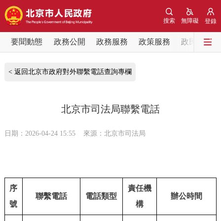
網站地圖
搜索
無障礙
登錄
要聞動態
要聞動態
政務公開
政務服務
政策服務
政民互動
黨中央精神
國務院資訊
中央部委動態
< 返回北京市政府對外聯繫電話查詢專欄
北京要聞
會議資訊
部門動態
北京市司法局聯繫電話
各區熱點
日期：2026-04-24 15:55
來源：北京市司法局
政務公開
市領導
機構職能
政策服務
序
責任機
聯繫電話
電話類型
辦公時間
號
構
政策兌現
政策解讀
回應關切