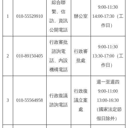
綜合聯
9:00-11:30
決策公開
專題公開
繫、信
1
010-55529910
辦公室
14:00-17:30（工
訪、資訊
政務服務
作日）
公開電話
個人服務
法人服務
部門服務
行政審批
9:00-11:30
諮詢電
行政審
便民服務
利企服務
投資項目
2
010-89150405
13:30-17:00（工
話、內設
批處
作日）
機構電話
仲介服務
陽光政務
週一至週四
政民互動
行政復
9:00-11:00
行政復議
12345網上接訴即辦
我要諮詢
我要建議
3
010-55564958
議立案
13:00-16:30
諮詢電話
處
（國家法定節
參與調查
線上訪談
圖説互動
假日除外）