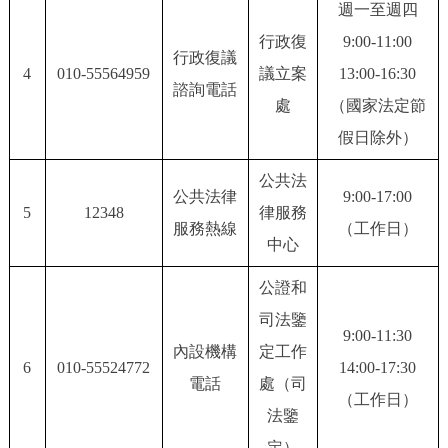
走進北京
週一至週四
行政復
9:00-11:00
行政復議
北京概況
十六區概覽
人文北京
4
010-55564959
議立案
13:00-16:30
諮詢電話
處
（國家法定節
綠色北京
圖説北京
視頻北京
假日除外）
多語種
公共法
公共法律
9:00-17:00
5
12348
律服務
ENGLISH
한국어
日本語
服務熱線
（工作日）
中心
DEUTSCH
FRANÇAIS
РУССКИЙ ЯЗЫК
公證和
司法鑒
9:00-11:30
ESPAÑOL
PORTUGUÊS
العربية
內設機構
定工作
6
010-55524772
14:00-17:30
電話
處（司
ITALIANO
（工作日）
法鑒
定）