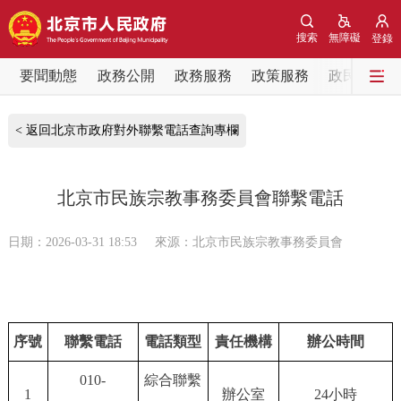
網站地圖
搜索
無障礙
登錄
要聞動態
要聞動態
政務公開
政務服務
政策服務
政民互動
黨中央精神
國務院資訊
中央部委動態
< 返回北京市政府對外聯繫電話查詢專欄
北京要聞
會議資訊
部門動態
北京市民族宗教事務委員會聯繫電話
各區熱點
日期：2026-03-31 18:53
來源：北京市民族宗教事務委員會
政務公開
市領導
機構職能
政策服務
序號
聯繫電話
電話類型
責任機構
辦公時間
政策兌現
政策解讀
回應關切
010-
綜合聯繫
1
辦公室
24小時