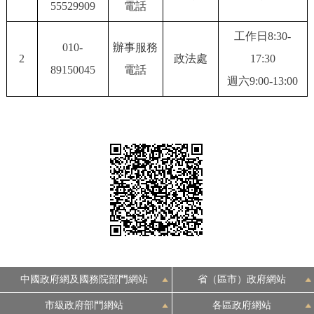
55529909
電話
決策公開
專題公開
工作日8:30-
010-
辦事服務
政務服務
2
政法處
17:30
89150045
電話
週六9:00-13:00
個人服務
法人服務
部門服務
便民服務
利企服務
投資項目
仲介服務
陽光政務
政民互動
12345網上接訴即辦
我要諮詢
我要建議
中國政府網及國務院部門網站
省（區市）政府網站
參與調查
線上訪談
圖説互動
市級政府部門網站
各區政府網站