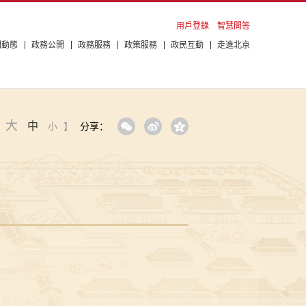
用戶登錄
智慧問答
聞動態
政務公開
政務服務
政策服務
政民互動
走進北京
大
中
：
小
】
分享：