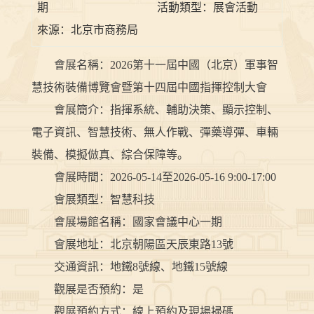
期
活動類型：
展會活動
來源：
北京市商務局
會展名稱：2026第十一屆中國（北京）軍事智
慧技術裝備博覽會暨第十四屆中國指揮控制大會
會展簡介：指揮系統、輔助決策、顯示控制、
電子資訊、智慧技術、無人作戰、彈藥導彈、車輛
裝備、模擬倣真、綜合保障等。
會展時間：2026-05-14至2026-05-16 9:00-17:00
會展類型：智慧科技
會展場館名稱：國家會議中心一期
會展地址：北京朝陽區天辰東路13號
交通資訊：地鐵8號線、地鐵15號線
觀展是否預約：是
觀展預約方式：線上預約及現場掃碼