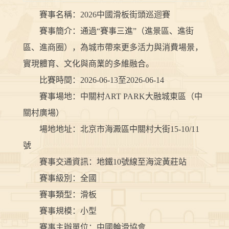
賽事名稱：2026中國滑板街頭巡迴賽
賽事簡介：通過“賽事三進”（進景區、進街
區、進商圈），為城市帶來更多活力與消費場景，
實現體育、文化與商業的多維融合。
比賽時間：2026-06-13至2026-06-14
賽事場地：中關村ART PARK大融城東區（中
關村廣場）
場地地址：北京市海澱區中關村大街15-10/11
號
賽事交通資訊：地鐵10號線至海淀黃莊站
賽事級別：全國
賽事類型：滑板
賽事規模：小型
賽事主辦單位：中國輪滑協會