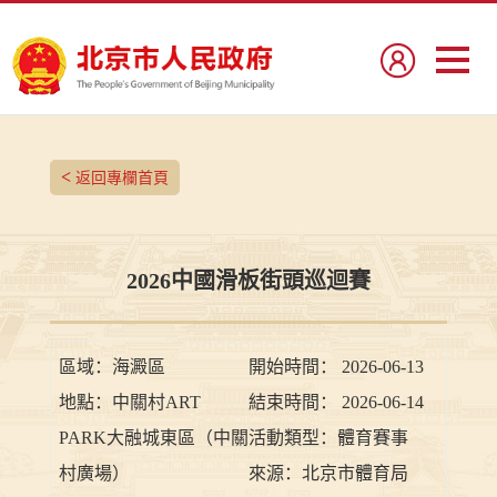
<
返回專欄首頁
2026中國滑板街頭巡迴賽
區域：
海澱區
開始時間：
2026-06-13
地點：
中關村ART
結束時間：
2026-06-14
PARK大融城東區（中關
活動類型：
體育賽事
村廣場）
來源：
北京市體育局