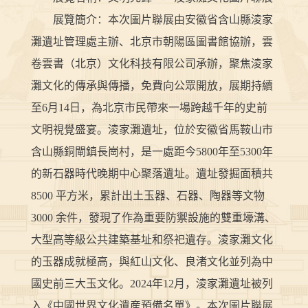
展覽簡介：本次圖片聯展由安徽省含山縣淩家
灘遺址管理處主辦、北京市朝陽區圖書館協辦，雲
卷雲書（北京）文化科技有限公司承辦，聚焦淩家
灘文化的傳承與傳播，免費向公眾開放，展期持續
至6月14日，為北京市民帶來一場跨越千年的史前
文明視覺盛宴。淩家灘遺址，位於安徽省馬鞍山市
含山縣銅閘鎮長崗村，是一處距今5800年至5300年
的新石器時代晚期中心聚落遺址。遺址發掘面積共
8500 平方米，累計出土玉器、石器、陶器等文物
3000 余件，發現了作為重要防禦設施的雙重壕溝、
大型高等級公共建築基址和祭祀遺存。淩家灘文化
的玉器成就極高，與紅山文化、良渚文化並列為中
國史前三大玉文化。2024年12月，淩家灘遺址被列
入《中國世界文化遺産預備名單》。本次圖片聯展