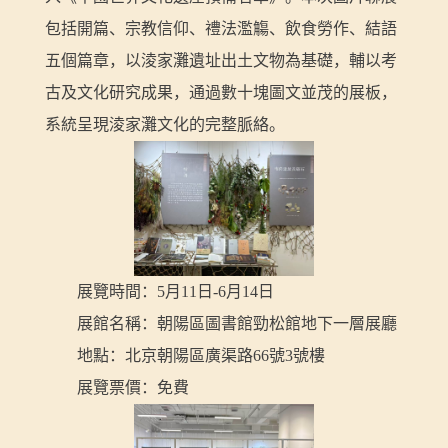
包括開篇、宗教信仰、禮法濫觴、飲食勞作、結語
五個篇章，以淩家灘遺址出土文物為基礎，輔以考
古及文化研究成果，通過數十塊圖文並茂的展板，
系統呈現淩家灘文化的完整脈絡。
展覽時間：5月11日-6月14日
展館名稱：朝陽區圖書館勁松館地下一層展廳
地點：北京朝陽區廣渠路66號3號樓
展覽票價：免費