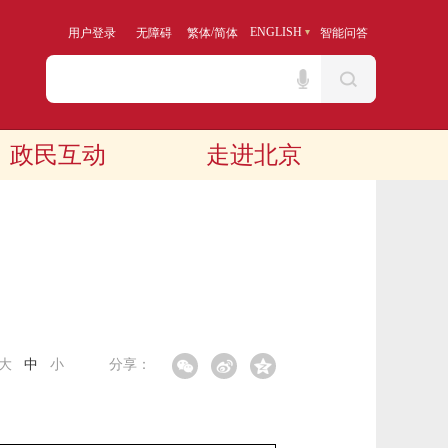
/
ENGLISH
用户登录
无障碍
繁体
简体
智能问答
政民互动
走进北京
大
中
小
分享：