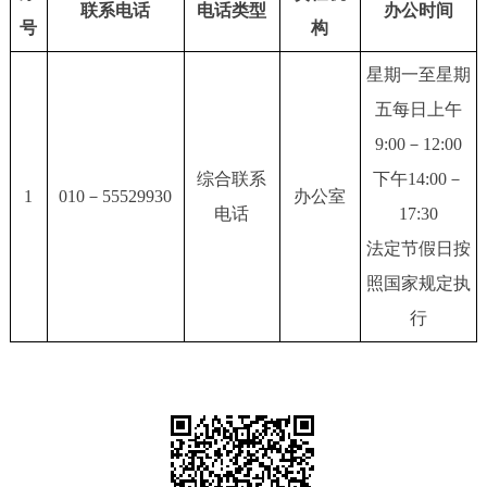
联系电话
电话类型
办公时间
号
构
决策公开
专题公开
星期一至星期
政务服务
五每日上午
个人服务
法人服务
部门服务
9:00－12:00
综合联系
下午14:00－
1
010－55529930
办公室
便民服务
利企服务
投资项目
电话
17:30
法定节假日按
中介服务
阳光政务
照国家规定执
行
政民互动
12345网上接诉即办
我要咨询
我要建议
参与调查
在线访谈
图说互动