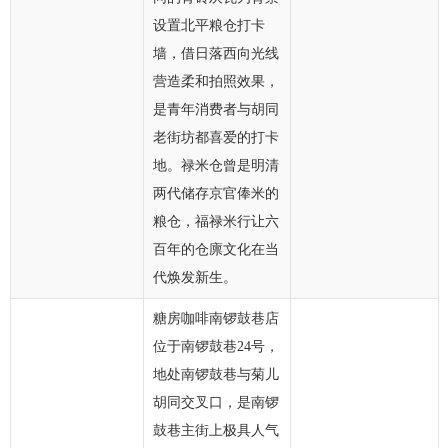
设置北平粮仓打卡
墙，借日落西向光线
营造柔和拍照效果，
是青年消费者与胡同
老街坊都喜爱的打卡
地。禄米仓曾是明清
两代储存京官俸米的
粮仓，福禄米行让六
百年的仓廪文化在当
代焕发新生。
糖房咖啡南锣鼓巷店
位于南锣鼓巷24号，
地处南锣鼓巷与菊儿
胡同交叉口，是南锣
鼓巷主街上极具人气