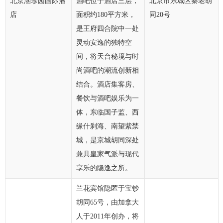
北京涵珍园国际酒
酒吧位于酒店三层，
北京市东城区秦老胡
店
面积约180平方米，
同20号
是王府四合院中一处
灵动安逸的独特空
间，将天台秘境与时
尚酒吧的潮流创新相
结合。酒店集客房、
餐饮与酒吧娱乐为一
体，东临国子监、西
缘什刹海、南望紫禁
城，是京城胡同深处
兼具皇家气派与现代
享乐的隐逸之所。
兰花宾馆隐匿于宝钞
胡同65号，由加拿大
人于2011年创办，将