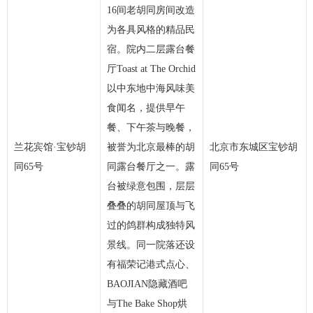
16间老胡同房间改造
为各具风格的精品民
宿。院内二层露台餐
厅Toast at The Orchid
以中东地中海风味美
食闻名，提供早午
餐、下午茶与晚餐，
兰花宾馆·宝钞胡
被誉为北京最棒的胡
北京市东城区宝钞胡
同65号
同露台餐厅之一。露
同65号
台被绿意包围，层层
叠叠的胡同屋顶与飞
过的鸽群构成独特风
景线。同一院落还设
有福荣记港式点心、
BAOJIAN隐藏酒吧
与The Bake Shop烘