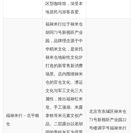
区型咖啡馆，深受本
地居民与游客喜爱。
福禄米行位于禄米仓
胡同71号新视听产业
园，品牌理念源于中
华稻米文化，是依托
禄米仓地标性文化IP
打造的新零售新消费
场景。店内围绕禄米
仓的官仓文化、漕运
文化与军工文化三大
属性，推出福禄红米
皂、手工蒲扇、米露
北京市东城区禄米仓
福禄米行－北平粮
拿铁等米元素文创产
71号新视听产业园22
仓
品。二层露台以老胡
号楼调字号福禄米行
同的青砖灰瓦为背景