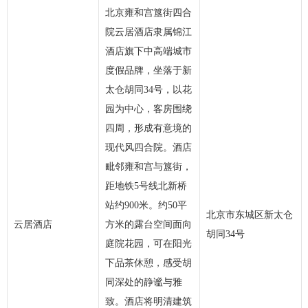
北京雍和宫簋街四合
院云居酒店隶属锦江
酒店旗下中高端城市
度假品牌，坐落于新
太仓胡同34号，以花
园为中心，客房围绕
四周，形成有意境的
现代风四合院。酒店
毗邻雍和宫与簋街，
距地铁5号线北新桥
站约900米。约50平
北京市东城区新太仓
云居酒店
方米的露台空间面向
胡同34号
庭院花园，可在阳光
下品茶休憩，感受胡
同深处的静谧与雅
致。酒店将明清建筑