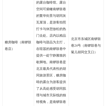
的露台咖啡馆。露台
空间可俯瞰南锣鼓巷
的繁华街景与胡同灰
瓦屋顶，是游客拍照
打卡与休憩放松的热
门去处。店内以精品
北京市东城区南锣鼓
糖房咖啡（南锣鼓
咖啡与甜品为主打，
巷24号（南锣鼓巷与
巷店）
在喧嚣的南锣鼓巷中
菊儿胡同交叉口）
提供一处宁静雅致的
歇脚地。南锣鼓巷是
北京最具代表性的胡
同旅游景区，糖房咖
啡的露台为游客提供
了从高处感受胡同肌
理与城市天际线的独
特视角，是南锣鼓巷