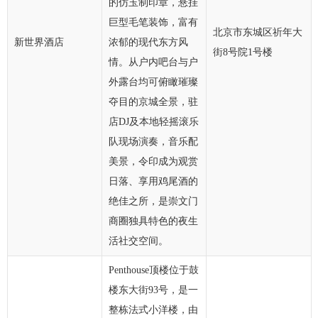
的仿玉制印章，悬挂
巨型毛笔装饰，富有
北京市东城区祈年大
新世界酒店
浓郁的现代东方风
街8号院1号楼
情。从户内吧台与户
外露台均可俯瞰璀璨
夺目的京城全景，驻
店DJ及本地轻摇滚乐
队现场演奏，音乐配
美景，令印成为观赏
日落、享用鸡尾酒的
绝佳之所，是崇文门
商圈独具特色的夜生
活社交空间。
Penthouse顶楼位于鼓
楼东大街93号，是一
整栋法式小洋楼，由