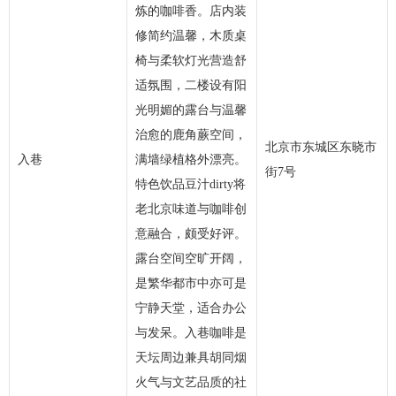
炼的咖啡香。店内装
修简约温馨，木质桌
椅与柔软灯光营造舒
适氛围，二楼设有阳
光明媚的露台与温馨
治愈的鹿角蕨空间，
北京市东城区东晓市
入巷
满墙绿植格外漂亮。
街7号
特色饮品豆汁dirty将
老北京味道与咖啡创
意融合，颇受好评。
露台空间空旷开阔，
是繁华都市中亦可是
宁静天堂，适合办公
与发呆。入巷咖啡是
天坛周边兼具胡同烟
火气与文艺品质的社