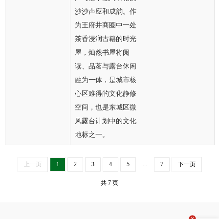
沙沙声应和成韵。作
为王府井商圈中一处
茶香浸润古籍的时光
屋，灿然书屋将阅
读、品茗与露台休闲
融为一体，是城市核
心区难得的文化静修
空间，也是东城区微
风露台计划中的文化
地标之一。
上一页
1
2
3
4
5
...
7
下一页
共 7 页