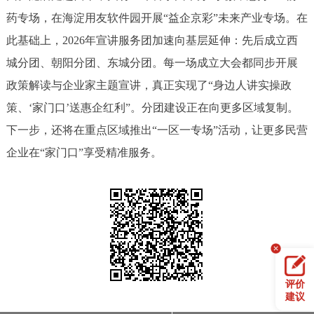
药专场，在海淀用友软件园开展“益企京彩”未来产业专场。在
决策公开
专题公开
此基础上，2026年宣讲服务团加速向基层延伸：先后成立西
政务服务
城分团、朝阳分团、东城分团。每一场成立大会都同步开展
政策解读与企业家主题宣讲，真正实现了“身边人讲实操政
个人服务
法人服务
部门服务
策、‘家门口’送惠企红利”。分团建设正在向更多区域复制。
下一步，还将在重点区域推出“一区一专场”活动，让更多民营
便民服务
利企服务
投资项目
企业在“家门口”享受精准服务。
中介服务
阳光政务
政民互动
12345网上接诉即办
我要咨询
我要建议
评价
参与调查
在线访谈
图说互动
建议