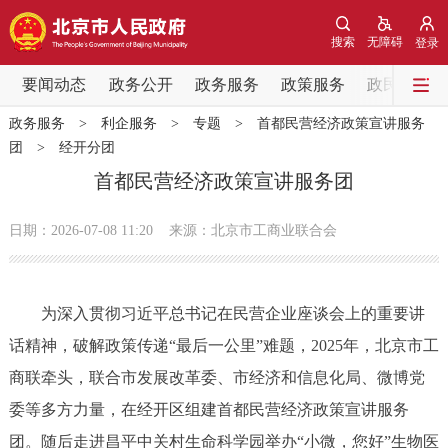
网站地图
搜索
无障碍
登录
要闻动态
要闻动态
政务公开
政务服务
政策服务
政民互动
政务服务
>
利企服务
>
专题
>
首都民营经济政策宣讲服务
党中央精神
国务院信息
中央部委动态
团
>
经开分团
首都民营经济政策宣讲服务团
北京要闻
会议信息
部门动态
日期：2026-07-08 11:20
来源：北京市工商业联合会
各区热点
政务公开
为深入贯彻习近平总书记在民营企业座谈会上的重要讲
话精神，破解政策传递“最后一公里”难题，2025年，北京市工
市领导
机构职能
政策服务
商联牵头，联合市发展改革委、市经济和信息化局、微博党
委等多方力量，在经开区组建首都民营经济政策宣讲服务
政策兑现
政策解读
回应关切
团。随后走进昌平中关村生命科学园举办“小微，您好”生物医