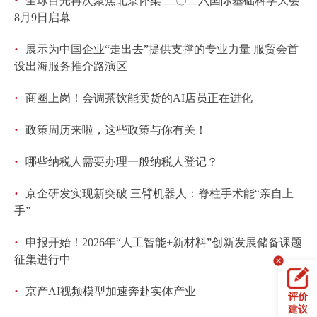
全球目光再次聚焦北京怀柔 二〇二六国际基础科学大会
8月9日启幕
·
展示为中国企业“走出去”提供支撑的专业力量 服贸会首
设出海服务推介路演区
·
商圈上岗！会调茶饮能卖货的AI店员正在进化
·
政策周历来啦，这些政策与你有关！
·
哪些纳税人需要办理一般纳税人登记？
·
京企研发实现新突破 三臂机器人：脊柱手术能“亲自上
手”
·
申报开始！2026年“人工智能+新材料”创新发展储备课题
征集进行中
·
京产AI视频模型加速奔赴实体产业
评价
建议