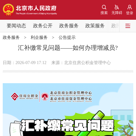
网站地图
搜索
无障碍
登录
要闻动态
要闻动态
政务公开
政务服务
政策服务
政民互动
政务服务
>
利企服务
>
公告提示
党中央精神
国务院信息
中央部委动态
汇补缴常见问题——如何办理增减员?
北京要闻
会议信息
部门动态
日期：2026-07-09 17:12
来源：北京住房公积金管理中心
各区热点
政务公开
市领导
机构职能
政策服务
政策兑现
政策解读
回应关切