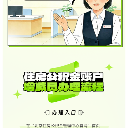
走进北京
北京概况
十六区概览
人文北京
绿色北京
图说北京
视频北京
多语种
ENGLISH
한국어
日本語
DEUTSCH
FRANÇAIS
РУССКИЙ ЯЗЫК
ESPAÑOL
العربية
PORTUGUÊS
ITALIANO