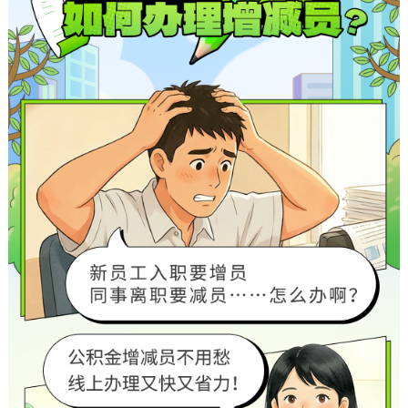
决策公开
专题公开
政务服务
个人服务
法人服务
部门服务
便民服务
利企服务
投资项目
中介服务
阳光政务
政民互动
12345网上接诉即办
我要咨询
我要建议
参与调查
在线访谈
图说互动