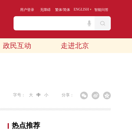
/
ENGLISH
用户登录
无障碍
繁体
简体
智能问答
政民互动
走进北京
字号：
大
中
小
分享：
热点推荐