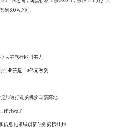
1.7%之间；鸡蛋价格上涨20.0%，涨幅比上月扩大
%到6.0%之间。
养机器人养老社区拼实力
能企业获超150亿元融资
 海淀加速打造脑机接口新高地
荐工作开始了
业和信息化领域创新任务揭榜挂帅