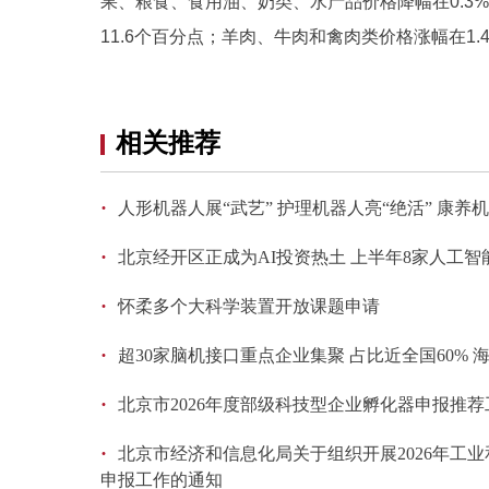
果、粮食、食用油、奶类、水产品价格降幅在0.3%到
11.6个百分点；羊肉、牛肉和禽肉类价格涨幅在1.4
相关推荐
·
人形机器人展“武艺” 护理机器人亮“绝活” 康
·
北京经开区正成为AI投资热土 上半年8家人工智
·
怀柔多个大科学装置开放课题申请
·
超30家脑机接口重点企业集聚 占比近全国60%
·
北京市2026年度部级科技型企业孵化器申报推
·
北京市经济和信息化局关于组织开展2026年工
申报工作的通知