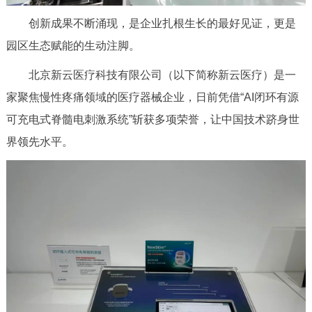
走进北京
创新成果不断涌现，是企业扎根生长的最好见证，更是
北京概况
十六区概览
人文北京
园区生态赋能的生动注脚。
北京新云医疗科技有限公司（以下简称新云医疗）是一
绿色北京
图说北京
视频北京
家聚焦慢性疼痛领域的医疗器械企业，日前凭借“AI闭环有源
多语种
可充电式脊髓电刺激系统”斩获多项荣誉，让中国技术跻身世
界领先水平。
ENGLISH
한국어
日本語
DEUTSCH
FRANÇAIS
РУССКИЙ ЯЗЫК
ESPAÑOL
العربية
PORTUGUÊS
ITALIANO