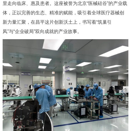
里走向临床、惠及患者。这座被誉为北京“医械硅谷”的产业载
决策公开
专题公开
体，正以完善的生态、精准的赋能，吸引着全球医疗器械创
政务服务
新力量汇聚，在昌平这片创新沃土上，书写着“筑巢引
凤”与“企业破局”双向成就的产业故事。
个人服务
法人服务
部门服务
便民服务
利企服务
投资项目
中介服务
阳光政务
政民互动
12345网上接诉即办
我要咨询
我要建议
参与调查
在线访谈
图说互动