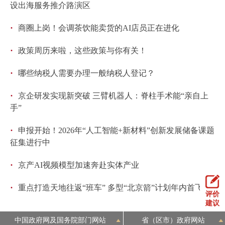
设出海服务推介路演区
·
商圈上岗！会调茶饮能卖货的AI店员正在进化
·
政策周历来啦，这些政策与你有关！
·
哪些纳税人需要办理一般纳税人登记？
·
京企研发实现新突破 三臂机器人：脊柱手术能“亲自上
手”
·
申报开始！2026年“人工智能+新材料”创新发展储备课题
征集进行中
·
京产AI视频模型加速奔赴实体产业
·
重点打造天地往返“班车” 多型“北京箭”计划年内首飞
评价
建议
中国政府网及国务院部门网站
省（区市）政府网站