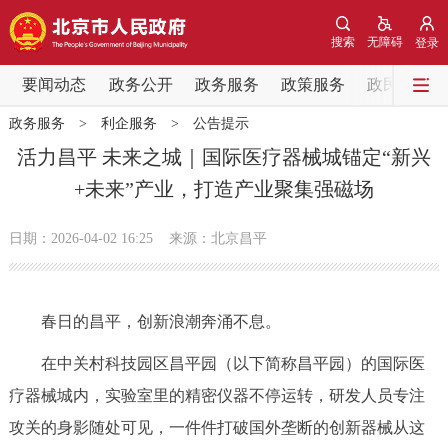
网站地图
搜索
无障碍
登录
要闻动态
要闻动态
政务公开
政务服务
政策服务
政民互动
政务服务
>
利企服务
>
公告提示
党中央精神
国务院信息
中央部委动态
活力昌平 未来之城｜国际医疗器械城锚定“新兴
+未来”产业，打造产业聚集强磁场
北京要闻
会议信息
部门动态
日期：2026-04-02 16:25
来源：北京昌平
各区热点
政务公开
春日的昌平，创新浪潮奔涌不息。
市领导
机构职能
政策服务
在中关村科技园区昌平园（以下简称昌平园）的国际医
疗器械城内，实验室里的精密仪器不停运转，研发人员专注
政策兑现
政策解读
回应关切
攻关的身影随处可见，一件件打破国外垄断的创新器械从这