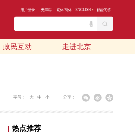
/
ENGLISH
用户登录
无障碍
繁体
简体
智能问答
政民互动
走进北京
字号：
大
中
小
分享：
热点推荐