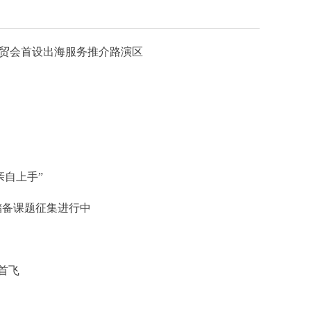
服贸会首设出海服务推介路演区
亲自上手”
展储备课题征集进行中
首飞