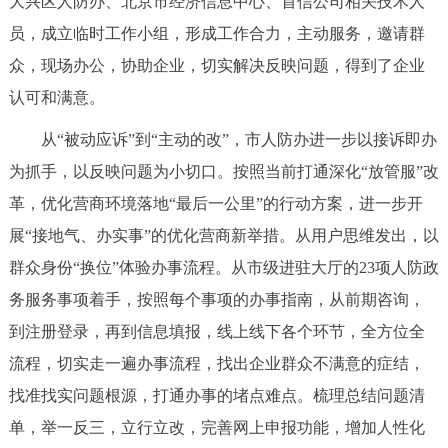
大兴区人防办、北京市经济信息中心、首信公司相关技术人
决策公开
专题公开
员，成立临时工作小组，形成工作合力，主动服务，邀请群
众，现场办公，协助企业，切实解决反映问题，得到了企业
政务服务
认可和满意。
个人服务
法人服务
部门服务
从“被动应诉”到“主动的改”，市人防办进一步以接诉即办
为抓手，以反映问题为小切口。按照当前打通深化“放管服”改
便民服务
利企服务
投资项目
革，优化营商环境落地“最后一公里”的行动方案，进一步开
展“接地气、办实事”的优化营商新举措。从用户思维发出，以
中介服务
阳光政务
群众身份“换位”体验办事流程。从市级进驻大厅的23项人防政
政民互动
务服务事项着手，按照每个事项的办事指南，从前期咨询，
到注册登录，再到信息填报，线上线下各个环节，全方位全
12345网上接诉即办
我要咨询
我要建议
流程，切实走一遍办事流程，找出企业群众不满意的症结，
找准找实问题根源，打通办事的堵点难点。梳理总结问题清
参与调查
在线访谈
图说互动
单，举一反三，立行立改，完善网上申报功能，增加人性化