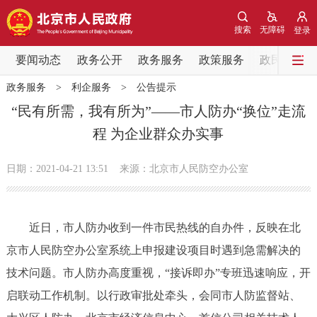
网站地图
搜索
无障碍
登录
要闻动态
要闻动态
政务公开
政务服务
政策服务
政民互动
政务服务
>
利企服务
>
公告提示
党中央精神
国务院信息
中央部委动态
“民有所需，我有所为”——市人防办“换位”走流
程 为企业群众办实事
北京要闻
会议信息
部门动态
日期：2021-04-21 13:51
来源：北京市人民防空办公室
各区热点
政务公开
近日，市人防办收到一件市民热线的自办件，反映在北
京市人民防空办公室系统上申报建设项目时遇到急需解决的
市领导
机构职能
政策服务
技术问题。市人防办高度重视，“接诉即办”专班迅速响应，开
政策兑现
政策解读
回应关切
启联动工作机制。以行政审批处牵头，会同市人防监督站、