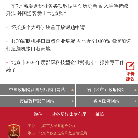
·
前7月离境退税业务各项数据均创历史新高 入境游持续
回到顶部
升温 外国游客爱上“北京购”
·
怀柔多个大科学装置开放课题申请
·
超30家脑机接口重点企业集聚 占比近全国60% 海淀加速
打造脑机接口新高地
·
北京市2026年度部级科技型企业孵化器申报推荐工作开
始了
评价
建议
中国政府网及国务院部门网站
省（区市）政府网站
市级政府部门网站
各区政府网站
微信
|
政务新媒体发布厅
|
邮箱
主办：北京市人民政府办公厅
承办：北京市政务服务和数据管理局