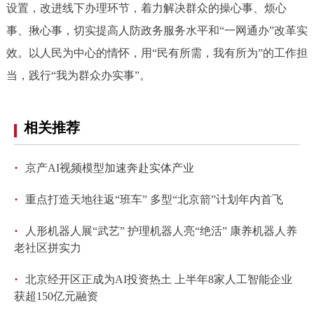
走进北京
设置，改进线下办理环节，着力解决群众的操心事、烦心
事、揪心事，切实提高人防政务服务水平和“一网通办”改革实
北京概况
十六区概览
人文北京
效。以人民为中心的情怀，用“民有所需，我有所为”的工作担
当，践行“我为群众办实事”。
绿色北京
图说北京
视频北京
多语种
相关推荐
ENGLISH
한국어
日本語
·
京产AI视频模型加速奔赴实体产业
DEUTSCH
FRANÇAIS
РУССКИЙ ЯЗЫК
·
重点打造天地往返“班车” 多型“北京箭”计划年内首飞
·
人形机器人展“武艺” 护理机器人亮“绝活” 康养机器人养
ESPAÑOL
العربية
PORTUGUÊS
老社区拼实力
·
北京经开区正成为AI投资热土 上半年8家人工智能企业
ITALIANO
获超150亿元融资