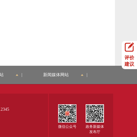
评价
建议
站
|
新闻媒体网站
|
345
微信公众号
政务新媒体
发布厅