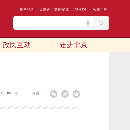
/
ENGLISH
用户登录
无障碍
繁体
简体
智能问答
政民互动
走进北京
大
中
小
分享：