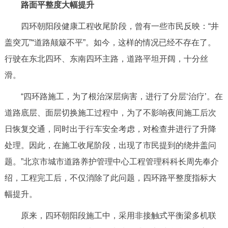
走进北京
路面平整度大幅提升
四环朝阳段健康工程收尾阶段，曾有一些市民反映：“井
北京概况
十六区概览
人文北京
盖突兀”“道路颠簸不平”。如今，这样的情况已经不存在了。
行驶在东北四环、东南四环主路，道路平坦开阔，十分丝
绿色北京
图说北京
视频北京
滑。
多语种
“四环路施工，为了根治深层病害，进行了分层‘治疗’。在
ENGLISH
한국어
道路底层、面层切换施工过程中，为了不影响夜间施工后次
日本語
日恢复交通，同时出于行车安全考虑，对检查井进行了升降
DEUTSCH
FRANÇAIS
РУССКИЙ ЯЗЫК
处理。因此，在施工收尾阶段，出现了市民提到的绕井盖问
题。”北京市城市道路养护管理中心工程管理科科长周先奉介
ESPAÑOL
العربية
PORTUGUÊS
绍，工程完工后，不仅消除了此问题，四环路平整度指标大
幅提升。
ITALIANO
原来，四环朝阳段施工中，采用非接触式平衡梁多机联