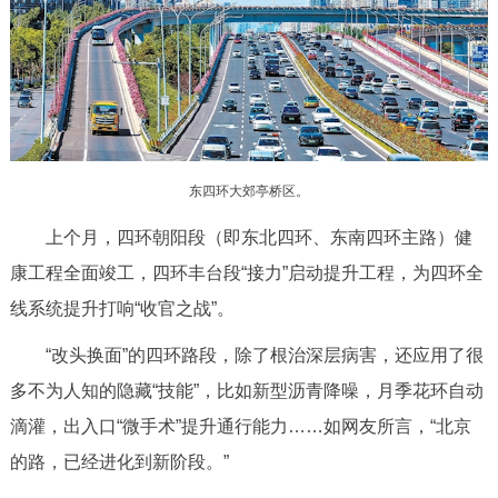
决策公开
专题公开
政务服务
个人服务
法人服务
部门服务
东四环大郊亭桥区。
便民服务
利企服务
投资项目
上个月，四环朝阳段（即东北四环、东南四环主路）健
康工程全面竣工，四环丰台段“接力”启动提升工程，为四环全
中介服务
阳光政务
线系统提升打响“收官之战”。
政民互动
“改头换面”的四环路段，除了根治深层病害，还应用了很
12345网上接诉即办
我要咨询
我要建议
多不为人知的隐藏“技能”，比如新型沥青降噪，月季花环自动
滴灌，出入口“微手术”提升通行能力……如网友所言，“北京
参与调查
在线访谈
图说互动
的路，已经进化到新阶段。”