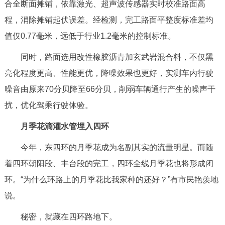
合全断面摊铺，依靠激光、超声波传感器实时校准路面高
回到顶部
程，消除摊铺起伏误差。经检测，完工路面平整度标准差均
值仅0.77毫米，远低于行业1.2毫米的控制标准。
同时，路面选用改性橡胶沥青加玄武岩混合料，不仅黑
亮化程度更高、性能更优，降噪效果也更好，实测车内行驶
噪音由原来70分贝降至66分贝，削弱车辆通行产生的噪声干
扰，优化驾乘行驶体验。
月季花滴灌水管埋入四环
今年，东四环的月季花成为名副其实的流量明星。而随
着四环朝阳段、丰台段的完工，四环全线月季花也将形成闭
环。“为什么环路上的月季花比我家种的还好？”有市民艳羡地
说。
秘密，就藏在四环路地下。