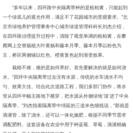
“多年以来，四环路中央隔离带种的是桧柏篱，只能起到
一个绿底儿的遮光作用，满足不了花园城市的景观要求。”北
京市绿地养护管理事务中心城市绿道管理科科长刘杰介绍，
在四环路治理提升过程中，清除了视觉单调的桧柏篱，在攀
爬网上交替栽植大叶黄杨和藤本月季。藤本月季以粉色为
主，桥区两侧辅以红色、橙黄复色起到渐变效果。
栽植不难，难的是如何养好。首先要解决的就是如何浇
水。“四环中央隔离带过去没有水源，传统的水车浇水不均
匀、效果欠佳。结合此次道路工程，我们多部门协作，将水
管从四环半幅主路地下横穿，把水源从外侧绿地‘顶’进了中央
隔离带。”刘杰指着隔离带中绵延的三道米色细线说，“那就是
滴灌管，除了浇水，还可以一体化施肥，根据不同季节需求
调配肥料。这套设备在农业中用于种蓝莓、草莓，滴灌精确