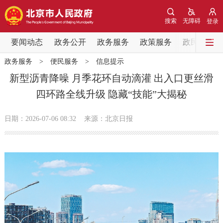
网站地图
搜索
无障碍
登录
要闻动态
要闻动态
政务公开
政务服务
政策服务
政民互动
政务服务
>
便民服务
>
信息提示
党中央精神
国务院信息
中央部委动态
新型沥青降噪 月季花环自动滴灌 出入口更丝滑
四环路全线升级 隐藏“技能”大揭秘
北京要闻
会议信息
部门动态
日期：2026-07-06 08:32
来源：北京日报
各区热点
政务公开
市领导
机构职能
政策服务
政策兑现
政策解读
回应关切