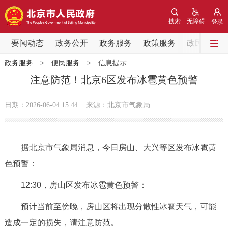
网站地图
搜索
无障碍
登录
要闻动态
要闻动态
政务公开
政务服务
政策服务
政民互动
政务服务
>
便民服务
>
信息提示
党中央精神
国务院信息
中央部委动态
注意防范！北京6区发布冰雹黄色预警
北京要闻
会议信息
部门动态
日期：2026-06-04 15:44
来源：北京市气象局
各区热点
据北京市气象局消息，今日房山、大兴等区发布冰雹黄
政务公开
色预警：
市领导
机构职能
政策服务
12:30，房山区发布冰雹黄色预警：
预计当前至傍晚，房山区将出现分散性冰雹天气，可能
政策兑现
政策解读
回应关切
造成一定的损失，请注意防范。