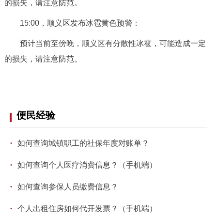
的损失，请注意防范。
走进北京
15:00，顺义区发布冰雹黄色预警：
北京概况
十六区概览
人文北京
预计当前至傍晚，顺义区有分散性冰雹，可能造成一定
绿色北京
图说北京
视频北京
的损失，请注意防范。
多语种
ENGLISH
한국어
日本語
便民经验
DEUTSCH
FRANÇAIS
РУССКИЙ ЯЗЫК
·
如何查询城镇职工的社保年度对账单？
·
ESPAÑOL
العربية
PORTUGUÊS
如何查询个人医疗消费信息？（手机端）
·
如何查询参保人员缴费信息？
ITALIANO
·
个人出租住房如何代开发票？（手机端）