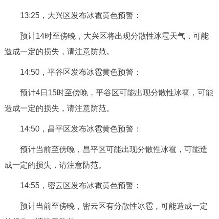
决策公开
专题公开
13:25，大兴区发布冰雹黄色预警：
预计14时至傍晚，大兴区将出现分散性冰雹天气，可能
政务服务
造成一定的损失，请注意防范。
个人服务
法人服务
部门服务
14:50，平谷区发布冰雹黄色预警：
便民服务
利企服务
投资项目
预计4日15时至傍晚，平谷区可能出现分散性冰雹，可能
造成一定的损失，请注意防范。
中介服务
阳光政务
14:50，昌平区发布冰雹黄色预警：
政民互动
预计当前至傍晚，昌平区可能出现分散性冰雹，可能造
成一定的损失，请注意防范。
12345网上接诉即办
我要咨询
我要建议
14:55，密云区发布冰雹黄色预警：
参与调查
在线访谈
图说互动
预计当前至傍晚，密云区有分散性冰雹，可能造成一定