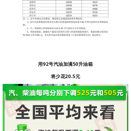
走进北京
北京概况
十六区概览
人文北京
绿色北京
图说北京
视频北京
多语种
用92号汽油加满50升油箱
ENGLISH
한국어
日本語
将少花20.5元
DEUTSCH
FRANÇAIS
РУССКИЙ ЯЗЫК
ESPAÑOL
العربية
PORTUGUÊS
ITALIANO