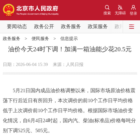
网站地图
搜索
无障碍
登录
要闻动态
要闻动态
政务公开
政务服务
政策服务
政民互动
政务服务
>
便民服务
>
信息提示
党中央精神
国务院信息
中央部委动态
油价今天24时下调！加满一箱油能少花20.5元
北京要闻
会议信息
部门动态
日期：2026-06-04 15:39
来源：人民日报
各区热点
5月21日国内成品油价格调整以来，国际市场原油价格震
政务公开
荡下行后近日有所回升，本次调价的前10个工作日平均价格
低于上次调价前10个工作日平均价格。根据国际市场油价变
市领导
机构职能
政策服务
化情况，自6月4日24时起，国内汽、柴油(标准品)价格每吨分
政策兑现
政策解读
回应关切
别下调525元、505元。