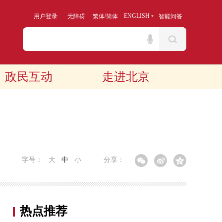
/
ENGLISH
用户登录
无障碍
繁体
简体
智能问答
政民互动
走进北京
字号：
大
中
小
分享：
热点推荐