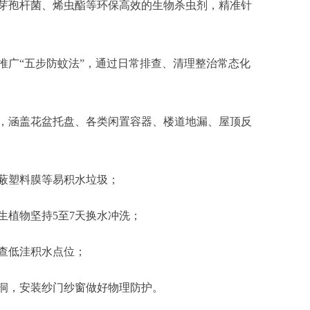
芽孢杆菌、烯虫酯等环保高效的生物杀虫剂，精准针
推广“五步防蚊法”，通过日常排查、清理整治常态化
，涵盖花盆托盘、各类闲置容器、楼道地漏、屋顶反
蔽塑料膜等易积水垃圾；
生植物坚持5至7天换水冲洗；
查低洼积水点位；
洞，安装纱门纱窗做好物理防护。