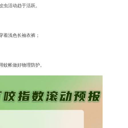
蚊虫活动趋于活跃。
穿着浅色长袖衣裤；
用蚊帐做好物理防护。