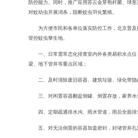
防控能力。同时，推广应用苏云金芽孢杆菌、球形
对蚊幼虫开展消杀，阻断蚊虫羽化繁殖。
为方便市民和各单位落实防控工作，北京普及
管控蚊虫孳生地。
一、日常需常态化排查室内外各类易积水点位
梁、地下管井等重点区域；
二、及时清除废旧容器、建筑垃圾、绿化带隐
三、对闲置容器翻盆倒罐、倒置存放，家养水
四、定期疏通排水沟、雨水管道，雨后全面排
五、对无法倒置的容器加盖密封，封堵管井孔