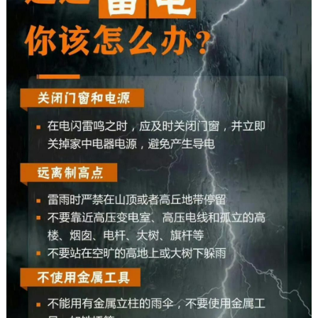
决策公开
专题公开
政务服务
个人服务
法人服务
部门服务
便民服务
利企服务
投资项目
中介服务
阳光政务
政民互动
12345网上接诉即办
我要咨询
我要建议
参与调查
在线访谈
图说互动