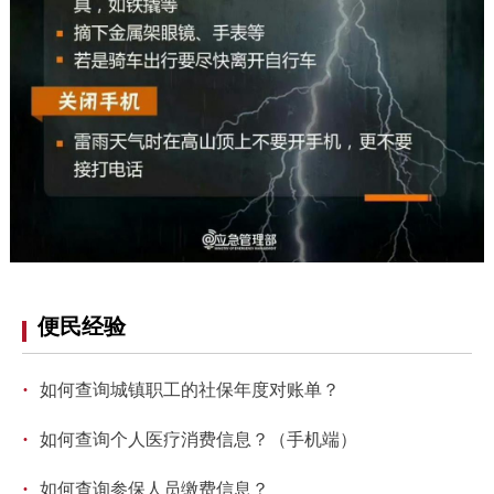
走进北京
北京概况
十六区概览
人文北京
绿色北京
图说北京
视频北京
多语种
ENGLISH
한국어
日本語
DEUTSCH
FRANÇAIS
РУССКИЙ ЯЗЫК
便民经验
ESPAÑOL
العربية
PORTUGUÊS
·
如何查询城镇职工的社保年度对账单？
·
ITALIANO
如何查询个人医疗消费信息？（手机端）
·
如何查询参保人员缴费信息？