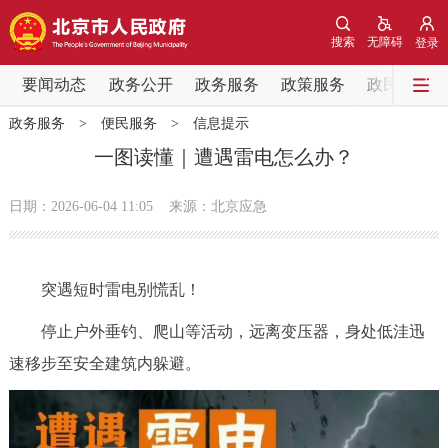
网站地图
搜索
无障碍
登录
要闻动态
要闻动态
政务公开
政务服务
政策服务
政民互动
政务服务
>
便民服务
>
信息提示
党中央精神
国务院信息
中央部委动态
一图读懂｜遭遇雷电怎么办？
北京要闻
会议信息
部门动态
日期：2026-06-04 11:05
来源：北京应急
各区热点
突遇短时雷电别慌乱！
政务公开
停止户外垂钓、爬山等活动，远离变压器，身处低洼迅
市领导
机构职能
政策服务
速移步至安全建筑内躲避。
政策兑现
政策解读
回应关切