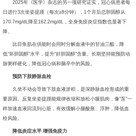
2025年《医学》杂志的另一项研究证实，冠心病患者每
走进北京
日进行3次坐姿提踵（每次≥8分钟），1个月后总胆固醇从
北京概况
十六区概览
人文北京
170.7mg/dL降至162.2mg/dL，全身免疫炎症指数也显著下
降。
绿色北京
图说北京
视频北京
比目鱼肌在供能时会同时分解血液中的甘油三酯，降
多语种
低“坏胆固醇”水平，提升“好胆固醇”含量。长期坚持能预防动
脉粥样硬化，降低冠心病和脑卒中的风险。
ENGLISH
한국어
日本語
预防下肢静脉血栓
DEUTSCH
FRANÇAIS
РУССКИЙ ЯЗЫК
久坐不动会导致下肢血液淤积，是深静脉血栓形成的重
要原因。反复坐姿提踵能规律收缩和放松小腿肌肉，像“泵”一
ESPAÑOL
العربية
PORTUGUÊS
样加速血液回流到心脏，有效缓解小腿酸胀、浮肿，降低血
栓风险。
ITALIANO
降低炎症水平 增强免疫力