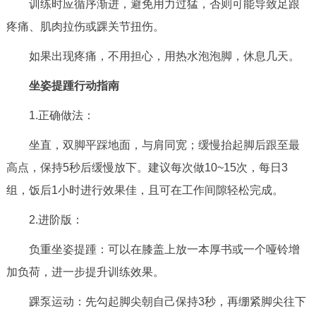
训练时应循序渐进，避免用力过猛，否则可能导致足跟
疼痛、肌肉拉伤或踝关节扭伤。
如果出现疼痛，不用担心，用热水泡泡脚，休息几天。
坐姿提踵行动指南
1.正确做法：
坐直，双脚平踩地面，与肩同宽；缓慢抬起脚后跟至最
高点，保持5秒后缓慢放下。建议每次做10~15次，每日3
组，饭后1小时进行效果佳，且可在工作间隙轻松完成。
2.进阶版：
负重坐姿提踵：可以在膝盖上放一本厚书或一个哑铃增
加负荷，进一步提升训练效果。
踝泵运动：先勾起脚尖朝自己保持3秒，再绷紧脚尖往下