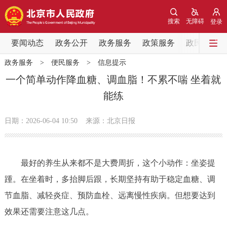
网站地图
搜索
无障碍
登录
要闻动态
要闻动态
政务公开
政务服务
政策服务
政民互动
政务服务
>
便民服务
>
信息提示
党中央精神
国务院信息
中央部委动态
一个简单动作降血糖、调血脂！不累不喘 坐着就
能练
北京要闻
会议信息
部门动态
日期：2026-06-04 10:50
来源：北京日报
各区热点
政务公开
最好的养生从来都不是大费周折，
这个小动作：坐姿提
踵。
在坐着时，多抬脚后跟
，长期坚持有助于稳定血糖、调
市领导
机构职能
政策服务
节血脂、
减轻炎症、预防血栓
、远离慢性疾病。
但想要达到
政策兑现
政策解读
回应关切
效果还需要注意这几点。