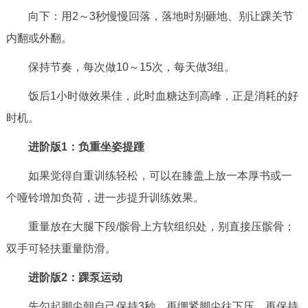
向下：用2～3秒慢慢回落，落地时别砸地、别让踝关节
内翻或外翻。
保持节奏，每次做10～15次，每天做3组。
饭后1小时做效果佳，此时血糖达到高峰，正是消耗的好
时机。
进阶版1：负重坐姿提踵
如果觉得自重训练轻松，可以在膝盖上放一本厚书或一
个哑铃增加负荷，进一步提升训练效果。
重量放在大腿下段/髌骨上方软组织处，别直接压髌骨；
双手可轻扶重量防滑。
进阶版2：踝泵运动
先勾起脚尖朝自己保持3秒，再绷紧脚尖往下压，再保持