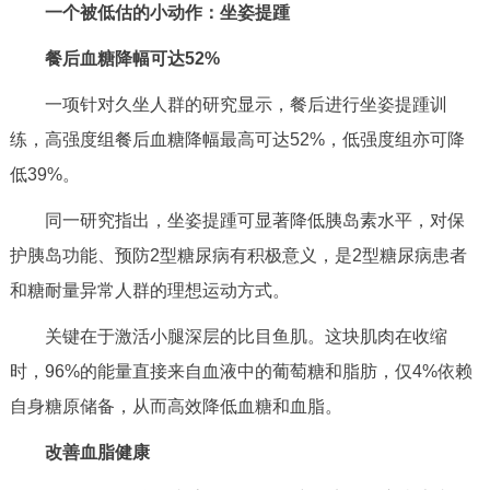
一个被低估的小动作：坐姿提踵
决策公开
专题公开
餐后血糖降幅可达52%
政务服务
一项针对久坐人群的研究显示，餐后进行坐姿提踵训
个人服务
法人服务
部门服务
练，高强度组餐后血糖降幅最高可达52%，低强度组亦可降
低39%。
便民服务
利企服务
投资项目
同一研究指出，坐姿提踵可显著降低胰岛素水平，对保
护胰岛功能、预防2型糖尿病有积极意义，是2型糖尿病患者
中介服务
阳光政务
和糖耐量异常人群的理想运动方式。
政民互动
关键在于激活小腿深层的比目鱼肌。这块肌肉在收缩
时，96%的能量直接来自血液中的葡萄糖和脂肪，仅4%依赖
12345网上接诉即办
我要咨询
我要建议
自身糖原储备，从而高效降低血糖和血脂。
参与调查
在线访谈
图说互动
改善血脂健康