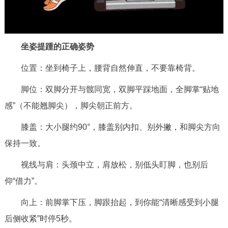
坐姿提踵的正确姿势
位置：坐到椅子上，腰背自然伸直，不要靠椅背。
脚位：双脚分开与髋同宽，双脚平踩地面，全脚掌“贴地
感”（不能翘脚尖），脚尖朝正前方。
膝盖：大小腿约90°，膝盖别内扣、别外撇，和脚尖方向
保持一致。
视线与肩：头颈中立，肩放松，别低头盯脚，也别后
仰“借力”。
向上：前脚掌下压，脚跟抬起，到你能“清晰感受到小腿
后侧收紧”时停5秒。