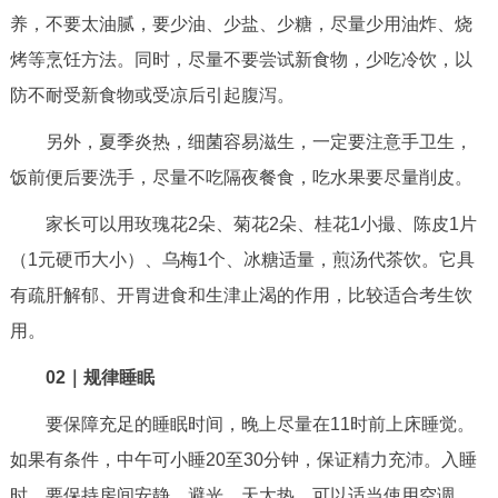
养，不要太油腻，要少油、少盐、少糖，尽量少用油炸、烧
决策公开
专题公开
烤等烹饪方法。同时，尽量不要尝试新食物，少吃冷饮，以
政务服务
防不耐受新食物或受凉后引起腹泻。
个人服务
法人服务
部门服务
另外，夏季炎热，细菌容易滋生，一定要注意手卫生，
饭前便后要洗手，尽量不吃隔夜餐食，吃水果要尽量削皮。
便民服务
利企服务
投资项目
家长可以用玫瑰花2朵、菊花2朵、桂花1小撮、陈皮1片
（1元硬币大小）、乌梅1个、冰糖适量，煎汤代茶饮。它具
中介服务
阳光政务
有疏肝解郁、开胃进食和生津止渴的作用，比较适合考生饮
政民互动
用。
02
｜规律睡眠
12345网上接诉即办
我要咨询
我要建议
要保障充足的睡眠时间，晚上尽量在11时前上床睡觉。
参与调查
在线访谈
图说互动
如果有条件，中午可小睡20至30分钟，保证精力充沛。入睡
时，要保持房间安静、避光。天太热，可以适当使用空调，