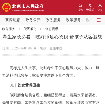
网站地图
搜索
无障碍
登录
要闻动态
要闻动态
政务公开
政务服务
政策服务
政民互动
政务服务
>
便民服务
>
信息提示
党中央精神
国务院信息
中央部委动态
考生家长必看！吃好睡足心态稳 帮孩子从容迎战
北京要闻
会议信息
部门动态
日期：2026-06-04 09:56
来源：健康中国
各区热点
高考是人生大事。此时考生不仅心理压力大，体力、脑
政务公开
力消耗也比较多，家长要注意以下几个方面。
市领导
机构职能
政策服务
01
｜饮食营养卫生
做到膳食结构合理，粗细搭配得当，蔬菜水果都要有。
政策兑现
政策解读
回应关切
每餐要有肉、蛋等富含蛋白质的食物。饮食应清淡而富有营