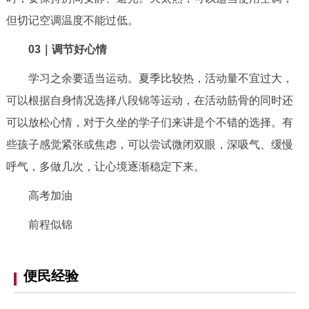
走进北京
但切记空调温度不能过低。
北京概况
十六区概览
人文北京
03
｜调节好心情
学习之余要适当运动。夏季比较热，活动量不宜过大，
绿色北京
图说北京
视频北京
可以根据自身情况选择八段锦等运动，在活动筋骨的同时还
多语种
可以放松心情，对于久坐的学子们来讲是个不错的选择。有
些孩子感觉紧张或焦虑，可以尝试微闭双眼，深吸气、缓慢
ENGLISH
한국어
日本語
呼气，多做几次，让心境逐渐稳定下来。
DEUTSCH
FRANÇAIS
РУССКИЙ ЯЗЫК
高考加油
前程似锦
ESPAÑOL
العربية
PORTUGUÊS
便民经验
ITALIANO