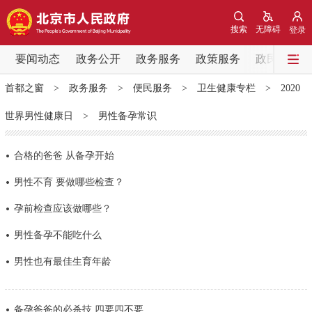
网站地图
搜索
无障碍
登录
要闻动态
要闻动态
政务公开
政务服务
政策服务
政民互动
首都之窗
>
政务服务
>
便民服务
>
卫生健康专栏
>
2020
党中央精神
国务院信息
中央部委动态
世界男性健康日
>
男性备孕常识
北京要闻
会议信息
部门动态
合格的爸爸 从备孕开始
各区热点
男性不育 要做哪些检查？
孕前检查应该做哪些？
政务公开
男性备孕不能吃什么
市领导
机构职能
政策服务
男性也有最佳生育年龄
政策兑现
政策解读
回应关切
备孕爸爸的必杀技 四要四不要