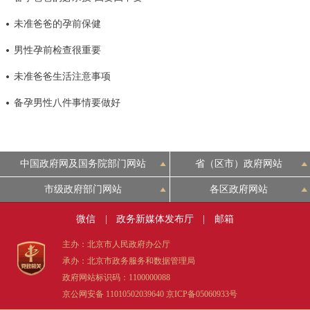
决策公开
专题公开
未准爸爸的孕前保健
男性孕前检查很重要
政务服务
未准爸爸生活注意事项
个人服务
法人服务
部门服务
备孕男性八件事情要做好
便民服务
利企服务
投资项目
中国政府网及国务院部门网站
省（区市）政府网站
中介服务
阳光政务
市级政府部门网站
各区政府网站
政民互动
微信
|
政务新媒体发布厅
|
邮箱
12345网上接诉即办
我要咨询
我要建议
主办：北京市人民政府办公厅
承办：北京市政务服务和数据管理局
政府网站标识码：1100000088
参与调查
在线访谈
图说互动
京公网安备 11010502039640
京ICP备05060933号