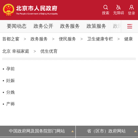
网站地图
搜索
无障碍
登录
要闻动态
要闻动态
政务公开
政务服务
政策服务
政民互动
首都之窗
>
政务服务
>
便民服务
>
卫生健康专栏
>
健康
党中央精神
国务院信息
中央部委动态
北京 幸福家庭
>
优生优育
北京要闻
会议信息
部门动态
孕前
各区热点
妊娠
分娩
政务公开
产褥
市领导
机构职能
政策服务
政策兑现
政策解读
回应关切
中国政府网及国务院部门网站
省（区市）政府网站