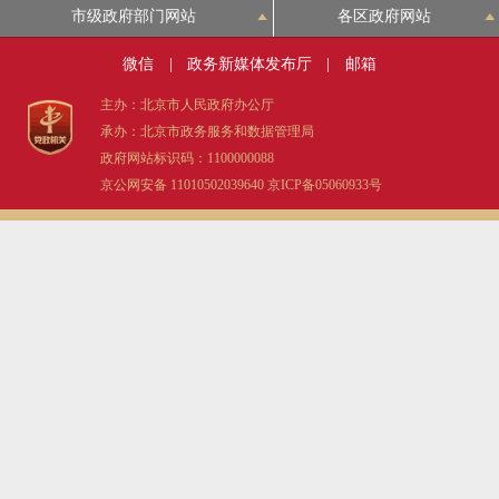
市级政府部门网站
各区政府网站
决策公开
专题公开
微信
|
政务新媒体发布厅
|
邮箱
政务服务
主办：北京市人民政府办公厅
承办：北京市政务服务和数据管理局
个人服务
法人服务
部门服务
政府网站标识码：1100000088
京公网安备 11010502039640
京ICP备05060933号
便民服务
利企服务
投资项目
中介服务
阳光政务
政民互动
12345网上接诉即办
我要咨询
我要建议
参与调查
在线访谈
图说互动