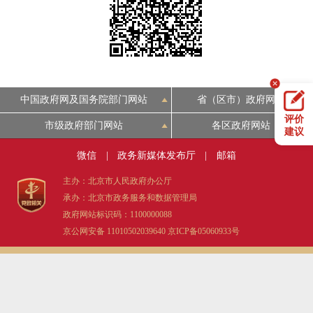
决策公开
专题公开
政务服务
个人服务
法人服务
部门服务
中国政府网及国务院部门网站
省（区市）政府网站
评价
市级政府部门网站
各区政府网站
便民服务
利企服务
投资项目
建议
微信
|
政务新媒体发布厅
|
邮箱
中介服务
阳光政务
主办：北京市人民政府办公厅
承办：北京市政务服务和数据管理局
政民互动
政府网站标识码：1100000088
京公网安备 11010502039640
京ICP备05060933号
12345网上接诉即办
我要咨询
我要建议
参与调查
在线访谈
图说互动