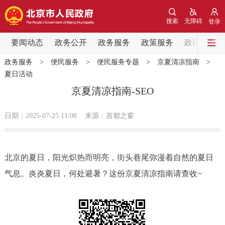
网站地图
搜索
无障碍
登录
要闻动态
要闻动态
政务公开
政务服务
政策服务
政民互动
政务服务
>
便民服务
>
便民服务专题
>
京夏清凉指南
>
党中央精神
国务院信息
中央部委动态
夏日活动
京夏清凉指南-SEO
北京要闻
会议信息
部门动态
日期：2025-07-25 11:08
来源：首都之窗
各区热点
政务公开
北京的夏日，阳光炽热而明亮，街头巷尾弥漫着自然的夏日
气息。炎炎夏日，何处避暑？这份京夏清凉指南请查收~
市领导
机构职能
政策服务
政策兑现
政策解读
回应关切