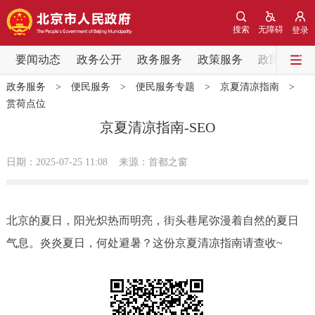
网站地图
搜索
无障碍
登录
要闻动态
要闻动态
政务公开
政务服务
政策服务
政民互动
政务服务
>
便民服务
>
便民服务专题
>
京夏清凉指南
>
党中央精神
国务院信息
中央部委动态
赏荷点位
京夏清凉指南-SEO
北京要闻
会议信息
部门动态
日期：2025-07-25 11:08
来源：首都之窗
各区热点
政务公开
北京的夏日，阳光炽热而明亮，街头巷尾弥漫着自然的夏日
气息。炎炎夏日，何处避暑？这份京夏清凉指南请查收~
市领导
机构职能
政策服务
政策兑现
政策解读
回应关切