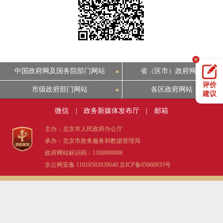
决策公开
专题公开
政务服务
个人服务
法人服务
部门服务
中国政府网及国务院部门网站
省（区市）政府网站
评价
市级政府部门网站
各区政府网站
便民服务
利企服务
投资项目
建议
微信
|
政务新媒体发布厅
|
邮箱
中介服务
阳光政务
主办：北京市人民政府办公厅
承办：北京市政务服务和数据管理局
政民互动
政府网站标识码：1100000088
京公网安备 11010502039640
京ICP备05060933号
12345网上接诉即办
我要咨询
我要建议
参与调查
在线访谈
图说互动